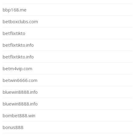
bbp168.me
betboxclubs.com
betflixtikto
betflixtikto.info
betflixtikto.info
betm4vip.com
betwin6666.com
bluewin8888.info
bluewin8888.info
bombet888.win
bonus888