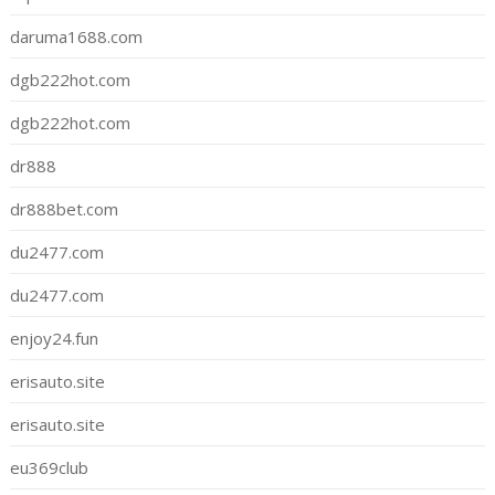
daruma1688.com
dgb222hot.com
dgb222hot.com
dr888
dr888bet.com
du2477.com
du2477.com
enjoy24.fun
erisauto.site
erisauto.site
eu369club