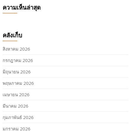
ความเห็นล่าสุด
คลังเก็บ
สิงหาคม 2026
กรกฎาคม 2026
มิถุนายน 2026
พฤษภาคม 2026
เมษายน 2026
มีนาคม 2026
กุมภาพันธ์ 2026
มกราคม 2026