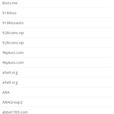
8lots.me
918Kiss
918kissauto
928coins.vip
928coins.vip
9kpluss.com
9kpluss.com
a9a9.org
a9a9.org
ABA
ABAGroup2
abbet789.com