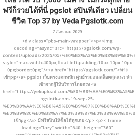
ฟรีก็รวยได้ที่นี่ pgslot สปินทีเดียว เปลี่ยน
ชีวิต Top 37 by Veda Pgslotk.com
7 สิงหาคม 2025
<div class="pbs-main-wrapper"><p><img
decoding="async" src="https://pgslotk.com/wp-
content/uploads/2025/05/%E0%B8%A3%E0%B8%B9
style="max-width:400px;float:left;padding:10px 10px 10px
0px;border:0px;"/><a href="https://pgslotk.com/">ทาง
เข้าpg</a> pgslot เว็บตรงแตกหนัก ศูนย์รวมเกมสล็อตสุดแนว นำ
เข้าจากผู้ให้บริการโดยตรง <a
href="https://yekupload.com/%E0%B8%AA%E0%B8%A
pgslotk-com-19-sep-25-
%E0%B8%AA%E0%B8%A5%E0%B9%87%E0%B8%AD%E0%B
%E0%B9%80%E0%B8%A7%E0%B9%87%E0%B8%9A%E0%B
เข้าpg</a> มีฟรีสปินให้ซื้อได้ทุกเกม</p> <p><iframe
loading="lazy" width="640" height="360"
src="//www.youtube.com/embed/-IFJn93eY5M"