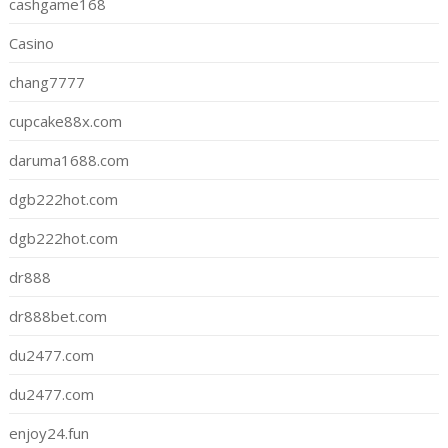
cashgame168
Casino
chang7777
cupcake88x.com
daruma1688.com
dgb222hot.com
dgb222hot.com
dr888
dr888bet.com
du2477.com
du2477.com
enjoy24.fun