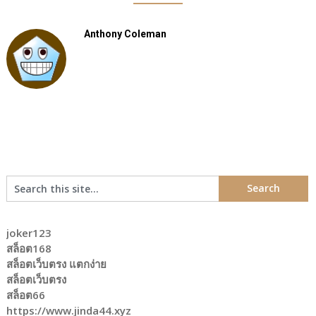
Anthony Coleman
joker123
สล็อต168
สล็อตเว็บตรง แตกง่าย
สล็อตเว็บตรง
สล็อต66
https://www.jinda44.xyz