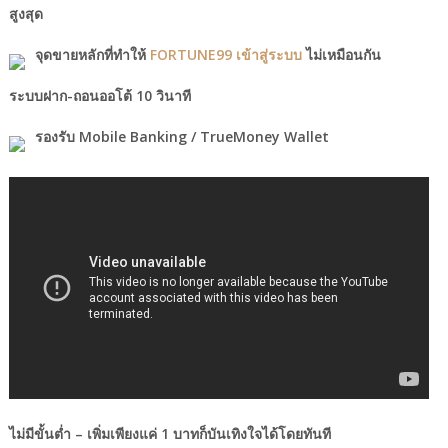
สูงสุด
จุดขายหลักที่ทำให้
FORTUNE99 เข้าสู่ระบบ
ไม่เหมือนกัน
ระบบฝาก-ถอนออโต้ 10 วินาที
รองรับ Mobile Banking / TrueMoney Wallet
ไม่มีขั้นต่ำ – เพิ่มเพียงแค่ 1 บาทก็บันเทิงใจได้โดยทันที