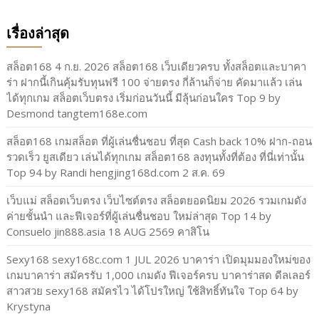
เรื่องล่าสุด
สล็อต168 4 ก.ย. 2026 สล็อต168 เว็บเดียวครบ ทั้งสล็อตและบาคา
ร่า ฝากนี้เกินคุ้มรับทุนฟรี 100 จ่ายตรง กี่ล้านก็จ่าย คัดมาแล้ว เล่น
ได้ทุกเกม สล็อตเว็บตรง เริ่มก่อนวันนี้ มีลุ้นก่อนใคร Top 9 by
Desmond tangtem168e.com
สล็อต168 เกมสล็อต ที่ผู้เล่นชื่นชอบ ที่สุด Cash back 10% ฝาก-ถอน
รวดเร็ว ยูสเดียว เล่นได้ทุกเกม สล็อต168 ลงทุนทั้งที่ต้อง ที่นี่เท่านั้น
Top 94 by Randi hengjing168d.com 2 ส.ค. 69
เว็บแม่ สล็อตเว็บตรง เว็บไซต์ตรง สล็อตยอดนิยม 2026 รวมเกมดัง
ค่ายชั้นนำ และฟีเจอร์ที่ผู้เล่นชื่นชอบ ใหม่ล่าสุด Top 14 by
Consuelo jin888.asia 18 AUG 2569 คาสิโน
Sexy168 sexy168c.com 1 JUL 2026 บาคาร่า เปิดมุมมองใหม่ของ
เกมบาคาร่า สมัครรับ 1,000 เกมดัง ฟีเจอร์ครบ บาคาร่าสด ดีลเลอร์
สาวสวย sexy168 สมัครไว ได้โปรใหญ่ ใช้สิทธิ์ทันใจ Top 64 by
Krystyna