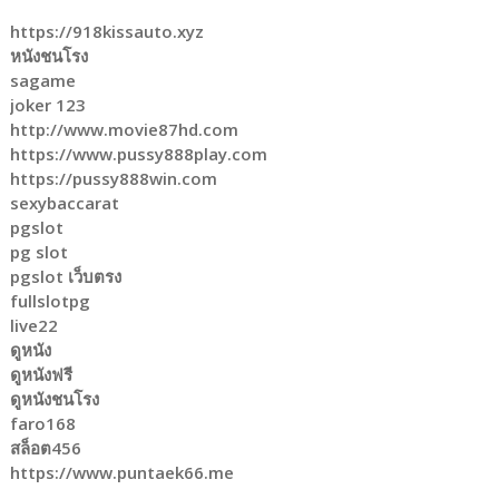
https://918kissauto.xyz
หนังชนโรง
sagame
joker 123
http://www.movie87hd.com
https://www.pussy888play.com
https://pussy888win.com
sexybaccarat
pgslot
pg slot
pgslot เว็บตรง
fullslotpg
live22
ดูหนัง
ดูหนังฟรี
ดูหนังชนโรง
faro168
สล็อต456
https://www.puntaek66.me