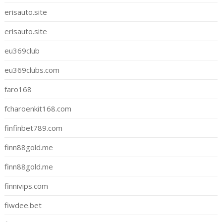
erisauto.site
erisauto.site
eu369club
eu369clubs.com
faro168
fcharoenkit168.com
finfinbet789.com
finn88gold.me
finn88gold.me
finnivips.com
fiwdee.bet