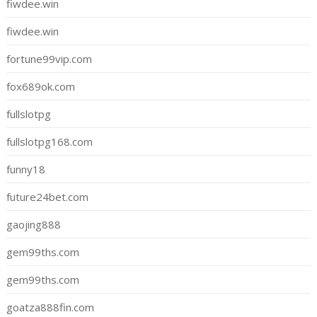
fiwdee.win
fiwdee.win
fortune99vip.com
fox689ok.com
fullslotpg
fullslotpg168.com
funny18
future24bet.com
gaojing888
gem99ths.com
gem99ths.com
goatza888fin.com