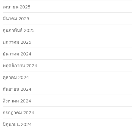
เมษายน 2025
มีนาคม 2025
กุมภาพันธ์ 2025
มกราคม 2025
ธันวาคม 2024
พฤศจิกายน 2024
ตุลาคม 2024
กันยายน 2024
สิงหาคม 2024
กรกฎาคม 2024
มิถุนายน 2024