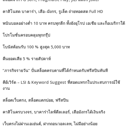
คาสิโนสด บาคาร่า, เสือ–มังกร, รูเล็ต ถ่ายทอดสด Full HD
พนันบอลอย่างต่ำ 10 บาท ครบทุกลีก ทั้งยังยุโรป เอเชีย และก็อเมริกาใต้
โปรโมชั่นครอบคลุมทุกกรุ๊ป
โบนัสต้อนรับ 100 % สูงสุด 5,000 บาท
คืนยอดเสีย 5 % รายสัปดาห์
“ภารกิจรายวัน” ปั่นสล็อตครบตามที่ได้กำหนดรับฟรีสปินทันที
คีย์เวิร์ด – LSI & Keyword Suggest ที่สอดแทรกในประสบการณ์ใช้
งาน
สล็อตเว็บตรง, สล็อตแตกบ่อย, ฟรีสปิน
คาสิโนครบวงจร, บาคาร่าไลฟ์ดีลเลอร์, เสือมังกรได้เงินจริง
เว็บตรงไม่ผ่านเอเย่นต์, ฝากถอนวอลเลท, ไม่มีอย่างน้อย