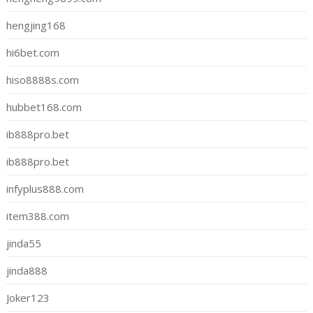
hengjing168
hi6bet.com
hiso8888s.com
hubbet168.com
ib888pro.bet
ib888pro.bet
infyplus888.com
item388.com
jinda55
jinda888
Joker123