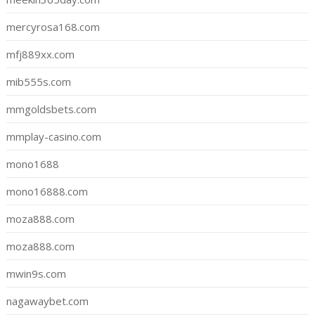
mercyrosa168.com
mfj889xx.com
mib555s.com
mmgoldsbets.com
mmplay-casino.com
mono1688
mono16888.com
moza888.com
moza888.com
mwin9s.com
nagawaybet.com