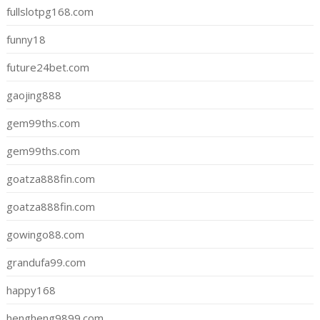
fullslotpg168.com
funny18
future24bet.com
gaojing888
gem99ths.com
gem99ths.com
goatza888fin.com
goatza888fin.com
gowingo88.com
grandufa99.com
happy168
hengheng9899.com