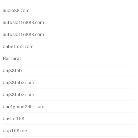
audi688.com
autoslot16888.com
autoslot16888.com
babet555.com
Baccarat
baj88thb
baj88thbz.com
baj88thbz.com
bar4game24hr.com
baslot168
bbp168.me