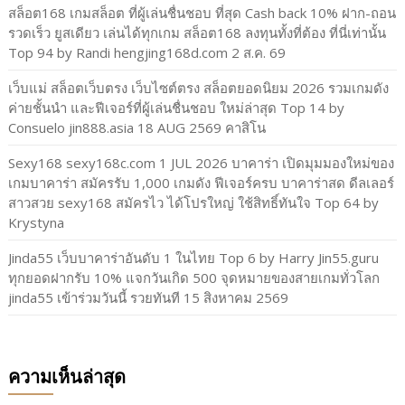
สล็อต168 เกมสล็อต ที่ผู้เล่นชื่นชอบ ที่สุด Cash back 10% ฝาก-ถอน
รวดเร็ว ยูสเดียว เล่นได้ทุกเกม สล็อต168 ลงทุนทั้งที่ต้อง ที่นี่เท่านั้น
Top 94 by Randi hengjing168d.com 2 ส.ค. 69
เว็บแม่ สล็อตเว็บตรง เว็บไซต์ตรง สล็อตยอดนิยม 2026 รวมเกมดัง
ค่ายชั้นนำ และฟีเจอร์ที่ผู้เล่นชื่นชอบ ใหม่ล่าสุด Top 14 by
Consuelo jin888.asia 18 AUG 2569 คาสิโน
Sexy168 sexy168c.com 1 JUL 2026 บาคาร่า เปิดมุมมองใหม่ของ
เกมบาคาร่า สมัครรับ 1,000 เกมดัง ฟีเจอร์ครบ บาคาร่าสด ดีลเลอร์
สาวสวย sexy168 สมัครไว ได้โปรใหญ่ ใช้สิทธิ์ทันใจ Top 64 by
Krystyna
Jinda55 เว็บบาคาร่าอันดับ 1 ในไทย Top 6 by Harry Jin55.guru
ทุกยอดฝากรับ 10% แจกวันเกิด 500 จุดหมายของสายเกมทั่วโลก
jinda55 เข้าร่วมวันนี้ รวยทันที 15 สิงหาคม 2569
ความเห็นล่าสุด