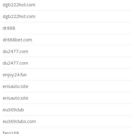
dgb222hot.com
dgb222hot.com
dr888
dr888bet.com
du2477.com
du2477.com
enjoy24.fun
erisauto.site
erisauto.site
eu369club
eu369clubs.com
faro168