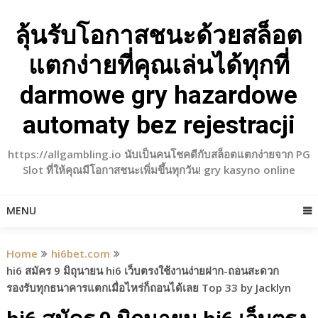
Skip
to
ลุ้นรับโอกาสชนะด้วยสล็อต
content
แตกง่ายที่คุณเล่นได้ทุกที่
darmowe gry hazardowe
automaty bez rejestracji
https://allgambling.io นับเป็นคนโชคดีกับสล็อตแตกง่ายจาก PG
Slot ที่ให้คุณมีโอกาสชนะเพิ่มขึ้นทุกวัน! gry kasyno online
MENU
Home
hi6bet.com
hi6 สมัคร 9 มิถุนายน hi6 เว็บตรงใช้งานง่ายฝาก-ถอนสะดวก
รองรับทุกธนาคารแตกเมื่อไหร่ก็ถอนได้เลย Top 33 by Jacklyn