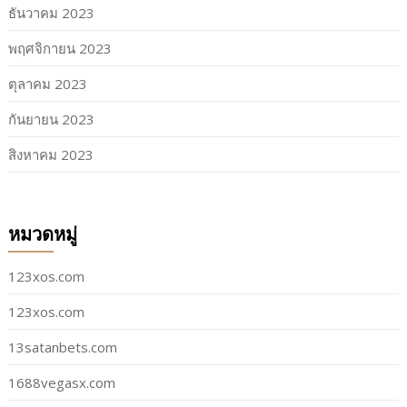
ธันวาคม 2023
พฤศจิกายน 2023
ตุลาคม 2023
กันยายน 2023
สิงหาคม 2023
หมวดหมู่
123xos.com
123xos.com
13satanbets.com
1688vegasx.com