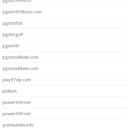
pgslot9999.co
pgslot999bets.com
pgslotfish
pgslotgolf
pgslotth
pgzeus88win.com
pgzeus88win.com
play97vip.com
pokbet
power999.net
power999.net
premium66.info