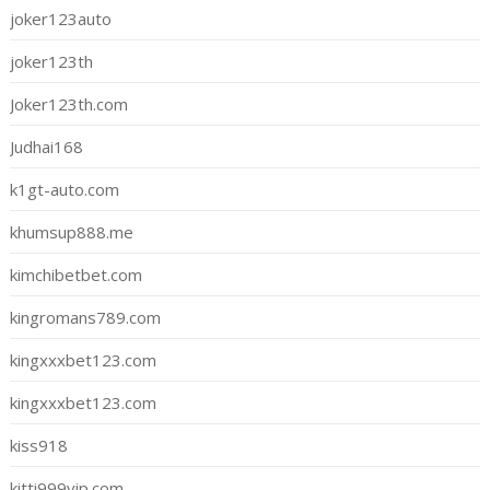
joker123auto
joker123th
Joker123th.com
Judhai168
k1gt-auto.com
khumsup888.me
kimchibetbet.com
kingromans789.com
kingxxxbet123.com
kingxxxbet123.com
kiss918
kitti999vip.com