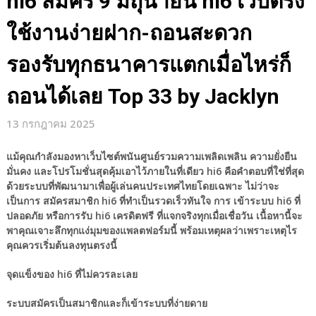
hi6 สมัคร 9 มิถุนายน hi6 เว็บตรง
ใช้งานง่ายฝาก-ถอนสะดวก
รองรับทุกธนาคารแตกเมื่อไหร่ก็
ถอนได้เลย Top 33 by Jacklyn
13 กรกฎาคม 2025
แม้คุณกำลังมองหาเว็บไซต์พนันศูนย์รวมความเพลิดเพลิน ความยั่งยืน
มั่นคง และโปรโมชั่นสุดคุ้มเอาไว้ภายในที่เดียว hi6 คือคำตอบที่ใช่ที่สุด
ด้วยระบบที่พัฒนามาเพื่อผู้เล่นคนประเทศไทยโดยเฉพาะ ไม่ว่าจะ
เป็นการ สมัครสมาชิก hi6 ที่ทำเป็นรวดเร็วทันใจ การ เข้าระบบ hi6 ที่
ปลอดภัย หรือการรับ hi6 เครดิตฟรี ที่แจกจริงทุกเมื่อเชื่อวัน เนื้อหานี้จะ
พาคุณเจาะลึกทุกแง่มุมของแพลตฟอร์มนี้ พร้อมเหตุผลว่าเพราะเหตุไร
คุณควรเริ่มต้นลงทุนตรงนี้
จุดแข็งของ hi6 ที่ไม่ควรละเลย
ระบบสมัครเป็นสมาชิกและก็เข้าระบบที่ง่ายดาย