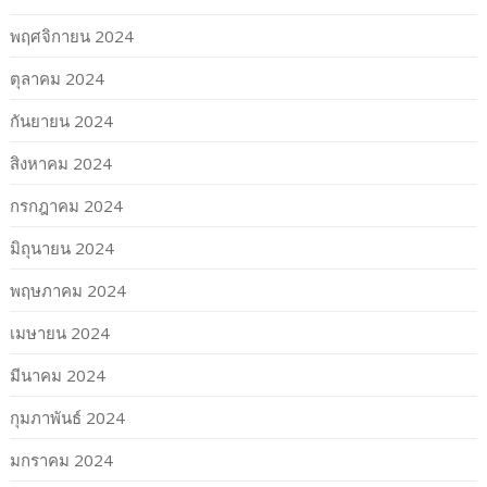
พฤศจิกายน 2024
ตุลาคม 2024
กันยายน 2024
สิงหาคม 2024
กรกฎาคม 2024
มิถุนายน 2024
พฤษภาคม 2024
เมษายน 2024
มีนาคม 2024
กุมภาพันธ์ 2024
มกราคม 2024