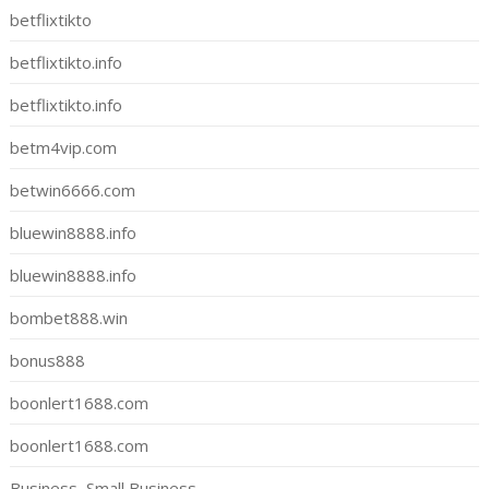
betflixtikto
betflixtikto.info
betflixtikto.info
betm4vip.com
betwin6666.com
bluewin8888.info
bluewin8888.info
bombet888.win
bonus888
boonlert1688.com
boonlert1688.com
Business, Small Business