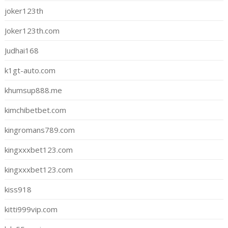
joker123th
Joker123th.com
Judhai168
k1gt-auto.com
khumsup888.me
kimchibetbet.com
kingromans789.com
kingxxxbet123.com
kingxxxbet123.com
kiss918
kitti999vip.com