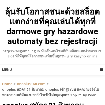
Skip
to
ลุ้นรับโอกาสชนะด้วยสล็อต
content
แตกง่ายที่คุณเล่นได้ทุกที่
darmowe gry hazardowe
automaty bez rejestracji
https://allgambling.io นับเป็นคนโชคดีกับสล็อตแตกง่ายจาก PG
Slot ที่ให้คุณมีโอกาสชนะเพิ่มขึ้นทุกวัน! gry kasyno online
MENU
Home
onoplus168.com
onoplus สมัคร 21 สิงหาคม onoplus เข้าสู่ระบบ แตกง่ายจริงไม่
จกตาระบบดีมั่นคงมากกำไรเข้าไม่หยุดทุกตา Top 71 by Pearl