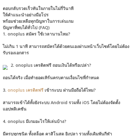
ตอบกลับรวดเร็วทันใจภายในไม่กี่วินาที
ให้คำแนะนำอย่างมือโปร
พร้อมช่วยเหลือทุกปัญหาในการเล่นเกม
ปัญหาที่พบได้ทั่วไป (FAQ)
1. onoplus สมัคร ใช้เวลานานไหม?
ไม่เกิน 1 นาที สามารถสมัครได้ด้วยตนเองผ่านหน้าเว็บไซต์โดยไม่ต้อง
รับรองเอกสาร
2. onoplus เครดิตฟรี ถอนเงินได้หรือเปล่า?
ถอนได้จริง เมื่อทำยอดเทิร์นครบตามเงื่อนไขที่กำหนด
3.
onoplus เครดิตฟรี
เข้าระบบ ผ่านมือถือได้ไหม?
สามารถเข้าได้ทั้งยังระบบ Android รวมทั้ง iOS โดยไม่ต้องจัดตั้ง
แอปพลิเคชัน
4. onoplus มีเกมอะไรให้เล่นบ้าง?
มีครบทุกชนิด ทั้งสล็อต คาสิโนสด ยิงปลา รวมทั้งเดิมพันกีฬา