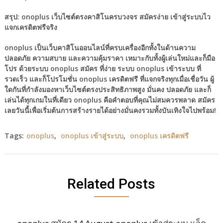
สรุป: onoplus เว็บไซต์ตรงคาสิโนครบวงจร สมัครง่าย เข้าสู่ระบบไว
แจกเครดิตฟรีจริง
onoplus เป็นเว็บคาสิโนออนไลน์ที่ครบเครื่องอีกทั้งในด้านความ
ปลอดภัย ความสบาย และความคุ้มราคา เหมาะกับทั้งผู้เล่นใหม่และก็มือ
โปร ด้วยระบบ onoplus สมัคร ที่ง่าย ระบบ onoplus เข้าระบบ ที่
รวดเร็ว และก็โปรโมชั่น onoplus เครดิตฟรี ที่แจกจริงทุกเมื่อเชื่อวัน ผู้
ใดกันที่กำลังมองหาเว็บไซต์ตรงประสิทธิภาพสูง มั่นคง ปลอดภัย และก็
เล่นได้ทุกเกมในที่เดียว onoplus คือคำตอบที่คุณไม่สมควรพลาด สมัคร
เลยวันนี้เพื่อเริ่มต้นการสร้างรายได้อย่างมั่นคงรวมทั้งบันเทิงใจไปพร้อม!
Tags:
onoplus
,
onoplus เข้าสู่ระบบ
,
onoplus เครดิตฟรี
Related Posts