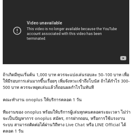
ถ้าเกิดมีทุนเริ่มต้น 1,000 บาท ควรจะแบ่งเล่นรอบละ 50-100 บาท เพื่อ
ให้มีรอบการเล่นมากขึ้นเรื่อยๆ เพิ่มจังหวะเข้าถึงโบนัส ถ้าได้กำไร 300-
500 บาท ควรจะหยุดเล่นแล้วก็ถอนผลกำไรในทันที
คณะทำงาน onoplus ให้บริการตลอด 1 วัน
ทีมงานของ onoplus พร้อมให้บริการผู้เล่นทุกคนตลอดระยะเวลา ไม่ว่า
จะเป็นปัญหาการ onoplus สมัคร, การฝากถอน, หรือการใช้แรงงาน
ระบบ สามารถติดต่อได้ผ่านวิถีทาง Live Chat หรือ LINE Official ได้
ตลอด 1 วัน