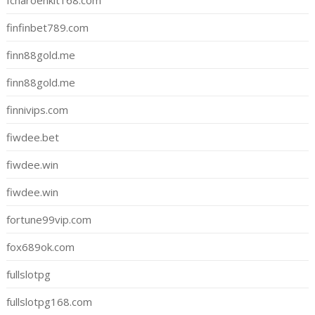
finfinbet789.com
finn88gold.me
finn88gold.me
finnivips.com
fiwdee.bet
fiwdee.win
fiwdee.win
fortune99vip.com
fox689ok.com
fullslotpg
fullslotpg168.com