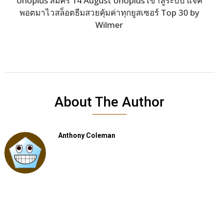
onoplus สมัคร 14 August onoplus เข้าสู่ระบบ แจ็ค
พอตมาไวสล็อตธีมสวยคุ้มค่าทุกยูสเซอร์ Top 30 by
Wilmer
About The Author
Anthony Coleman