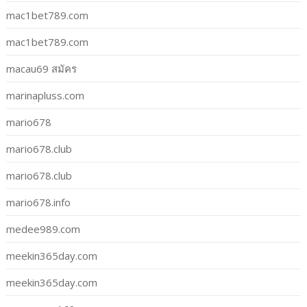
mac1bet789.com
mac1bet789.com
macau69 สมัคร
marinapluss.com
mario678
mario678.club
mario678.club
mario678.info
medee989.com
meekin365day.com
meekin365day.com