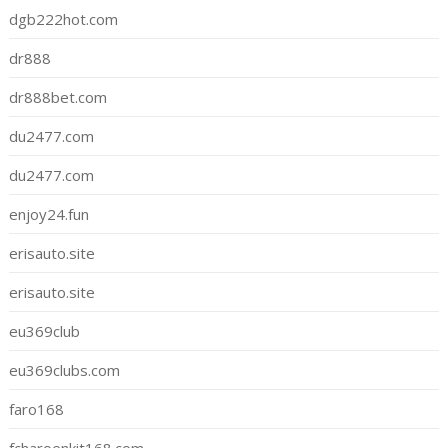
dgb222hot.com
dr888
dr888bet.com
du2477.com
du2477.com
enjoy24.fun
erisauto.site
erisauto.site
eu369club
eu369clubs.com
faro168
fcharoenkit168.com