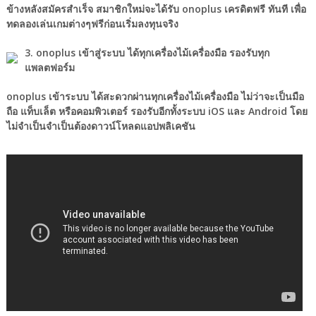
ข้างหลังสมัครสำเร็จ สมาชิกใหม่จะได้รับ onoplus เครดิตฟรี ทันที เพื่อ
ทดลองเล่นเกมต่างๆฟรีก่อนเริ่มลงทุนจริง
3. onoplus เข้าสู่ระบบ ได้ทุกเครื่องไม้เครื่องมือ รองรับทุก
แพลตฟอร์ม
onoplus เข้าระบบ ได้สะดวกผ่านทุกเครื่องไม้เครื่องมือ ไม่ว่าจะเป็นมือ
ถือ แท็บเล็ต หรือคอมพิวเตอร์ รองรับอีกทั้งระบบ iOS และ Android โดย
ไม่จำเป็นจำเป็นต้องดาวน์โหลดแอปพลิเคชัน