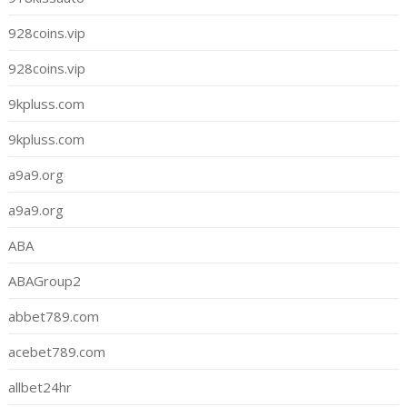
928coins.vip
928coins.vip
9kpluss.com
9kpluss.com
a9a9.org
a9a9.org
ABA
ABAGroup2
abbet789.com
acebet789.com
allbet24hr