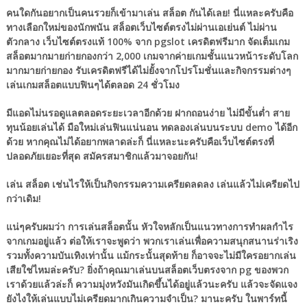
คนใดกันอยากเป็นคนรวยก็เข้ามาเล่น สล็อต กันได้เลย! นี่แหละครับคือ
ทางเลือกใหม่ของนักพนัน สล็อตเว็บไซต์ตรงไม่ผ่านเอเย่นต์ ไม่ผ่าน
ตัวกลาง เว็บไซต์ตรงแท้ 100% จาก pgslot เครดิตฟรีมาก จัดเต็มเกม
สล็อตมากมายก่ายกองกว่า 2,000 เกมจากค่ายเกมชั้นแนวหน้าระดับโลก
มากมายก่ายกอง รับเครดิตฟรีได้ไม่ยั้งจากโปรโมชั่นและกิจกรรมต่างๆ
เล่นเกมสล็อตแบบฟินๆได้ตลอด 24 ชั่วโมง
มีแอดไม่นรอดูแลตลอดระยะเวลาอีกด้วย ฝากถอนง่าย ไม่มีขั้นต่ำ สาย
ทุนน้อยเล่นได้ มือใหม่เล่นฟินแน่นอน ทดลองเล่นบนระบบ demo ได้อีก
ด้วย หากคุณไม่ได้อยากพลาดล่ะก็ นี่แหละนะครับคือเว็บไซต์ตรงที่
ปลอดภัยเยอะที่สุด สมัครสมาชิกแล้วมาจอยกัน!
เล่น สล็อต เช่นไรให้เป็นกิจกรรมความเครียดลดลง เล่นแล้วไม่เครียดไป
กว่าเดิม!
แน่ๆครับผมว่า การเล่นสล็อตนั้น หัวใจหลักเป็นแนวทางการทำผลกำไร
จากเกมอยู่แล้ว ต่อให้เราจะพูดว่า พวกเราเล่นเพื่อความสนุกสนานร่าเริง
รวมทั้งความบันเทิงเท่านั้น แม้กระนั้นสุดท้าย ก็อาจจะไม่มีใครอยากเล่น
เสียใช่ไหมล่ะครับ? ยิ่งถ้าคุณมาเล่นบนสล็อตเว็บตรงจาก pg ของพวก
เราด้วยแล้วล่ะก็ ความมุ่งหวังมันเกิดขึ้นได้อยู่แล้วนะครับ แล้วจะจัดแจง
ยังไงให้เล่นแบบไม่เครียดมากเกินความจำเป็น? มานะครับ ในพาร์ทนี้