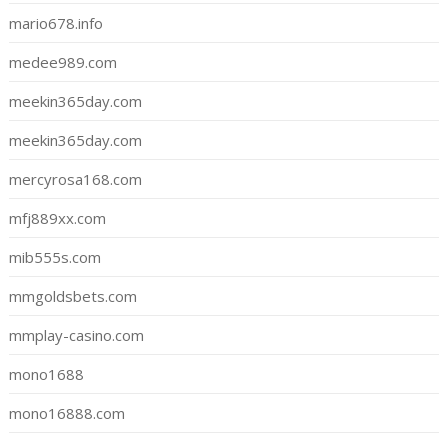
mario678.info
medee989.com
meekin365day.com
meekin365day.com
mercyrosa168.com
mfj889xx.com
mib555s.com
mmgoldsbets.com
mmplay-casino.com
mono1688
mono16888.com