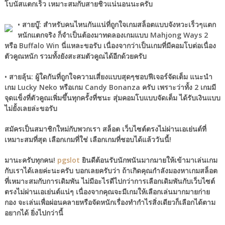
โบนัสแตกเร็ว เหมาะสมกับสายชิวแน่นอนนะครับ
• สายบู๊: สำหรับคนไหนกันแน่ที่ถูกใจเกมสล็อตแบบจังหวะเร็วๆแตก
หนักแตกจริง ก็จำเป็นต้องมาทดลองเกมแบบ Mahjong Ways 2
หรือ Buffalo Win นี่แหละขอรับ เนื่องจากว่าเป็นเกมที่มีคอมโบต่อเนื่อง
ตัวคูณหนัก รวมทั้งยังสะสมตัวคูณได้อีกด้วยครับ
• สายลุ้น: ผู้ใดกันที่ถูกใจความเสี่ยงแบบสุดๆชอบฟีเจอร์จัดเต็ม แนะนำ
เกม Lucky Neko หรือเกม Candy Bonanza ครับ เพราะว่าทั้ง 2 เกมมี
จุดแข็งที่ตัวคูณเพิ่มขึ้นทุกครั้งที่ชนะ สุ่มคอมโบแบบจัดเต็ม ได้รับเงินแบบ
ไม่ยั้งเลยล่ะขอรับ
สมัครเป็นสมาชิกใหม่กับพวกเรา สล็อต เว็บไซต์ตรงไม่ผ่านเอเย่นต์ที่
เหมาะสมที่สุด เลือกเกมที่ใช่ เลือกเกมที่ชอบได้แล้ววันนี้!
มานะครับทุกคน!
pgslot
ยินดีต้อนรับนักพนันมากมายให้เข้ามาเล่นเกม
กับเราได้เลยค่ะนะครับ บอกเลยครับว่า ถ้าเกิดคุณกำลังมองหาเกมสล็อต
ที่เหมาะสมกับการเดิมพัน ไม่มีอะไรดีไปกว่าการเลือกเดิมพันกับเว็บไซต์
ตรงไม่ผ่านเอเย่นต์แน่ๆ เนื่องจากคุณจะมีเกมให้เลือกเล่นมากมายก่าย
กอง จะเล่นเพื่อผ่อนคลายหรือจัดหนักเรื่องทำกำไรสิ่งเดียวก็เลือกได้ตาม
อยากได้ ยิ่งไปกว่านี้