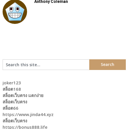
Anthony Coleman
joker123
สล็อต168
สล็อตเว็บตรง แตกง่าย
สล็อตเว็บตรง
สล็อต66
https://www.jinda44.xyz
สล็อตเว็บตรง
https://bonus888.life