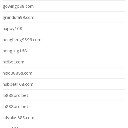
gowingo88.com
grandufa99.com
happy168
hengheng9899.com
hengjing168
hi6bet.com
hiso8888s.com
hubbet168.com
ib888pro.bet
ib888pro.bet
infyplus888.com