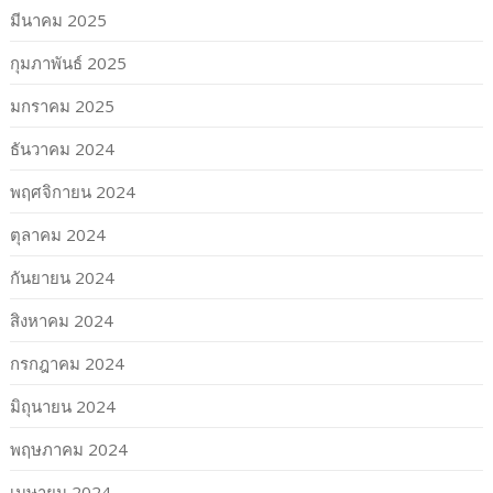
มีนาคม 2025
กุมภาพันธ์ 2025
มกราคม 2025
ธันวาคม 2024
พฤศจิกายน 2024
ตุลาคม 2024
กันยายน 2024
สิงหาคม 2024
กรกฎาคม 2024
มิถุนายน 2024
พฤษภาคม 2024
เมษายน 2024