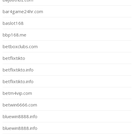
bar4game24hr.com
baslot168
bbp168.me
betboxclubs.com
betflixtikto
betflixtikto.info
betflixtikto.info
betm4vip.com
betwin6666.com
bluewin8888.info
bluewin8888.info