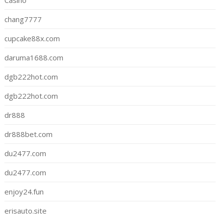
chang7777
cupcake88x.com
daruma1688.com
dgb222hot.com
dgb222hot.com
dr888
dr888bet.com
du2477.com
du2477.com
enjoy24.fun
erisauto.site