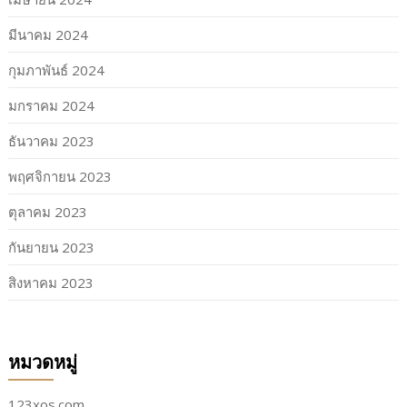
มีนาคม 2024
กุมภาพันธ์ 2024
มกราคม 2024
ธันวาคม 2023
พฤศจิกายน 2023
ตุลาคม 2023
กันยายน 2023
สิงหาคม 2023
หมวดหมู่
123xos.com