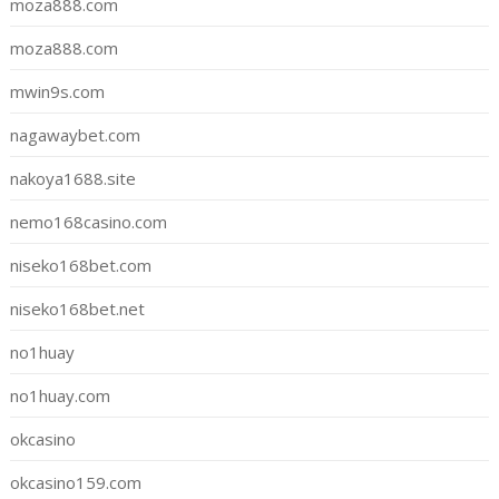
moza888.com
moza888.com
mwin9s.com
nagawaybet.com
nakoya1688.site
nemo168casino.com
niseko168bet.com
niseko168bet.net
no1huay
no1huay.com
okcasino
okcasino159.com