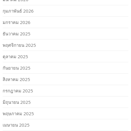
กุมภาพันธ์ 2026
มกราคม 2026
ธันวาคม 2025
พฤศจิกายน 2025
ตุลาคม 2025
กันยายน 2025
สิงหาคม 2025
กรกฎาคม 2025
มิถุนายน 2025
พฤษภาคม 2025
เมษายน 2025