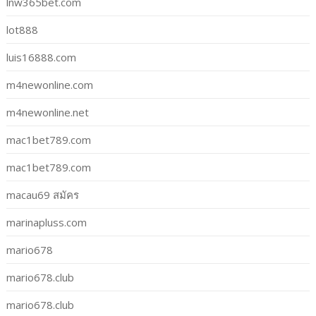
lnw365bet.com
lot888
luis16888.com
m4newonline.com
m4newonline.net
mac1bet789.com
mac1bet789.com
macau69 สมัคร
marinapluss.com
mario678
mario678.club
mario678.club