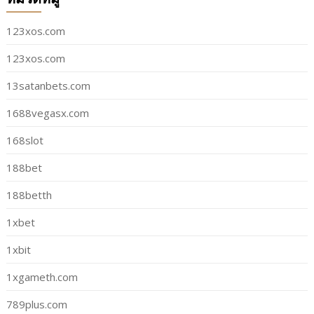
123xos.com
123xos.com
13satanbets.com
1688vegasx.com
168slot
188bet
188betth
1xbet
1xbit
1xgameth.com
789plus.com