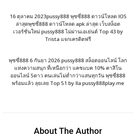
16 ตุลาคม 2023pussy888 พุซซี่888 ดาวน์โหลด IOS
ล่าสุดพุซซี่888 ดาวน์โหลด apk ล่าสุด เว็บสล็อต
เวอร์ชั่นใหม่ pussy888 ไม่ผ่านเอเย่นต์ Top 43 by
Trista แจกเครดิตฟรี
พุซซี่888 6 กันยา 2026 pussy888 สล็อตออนไลน์ โลก
แห่งความสนุก ที่เหนือกว่า แคชแบค 10% คาสิโน
ออนไลน์ 5ดาว คนเล่นไม่ต่ำกว่าแสนทุกวัน พุซซี่888
พร้อมแล้ว ลุยเลย Top 51 by Ila pussy888play.me
About The Author