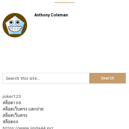
Anthony Coleman
joker123
สล็อต168
สล็อตเว็บตรง แตกง่าย
สล็อตเว็บตรง
สล็อต66
https://www.jinda44.xyz