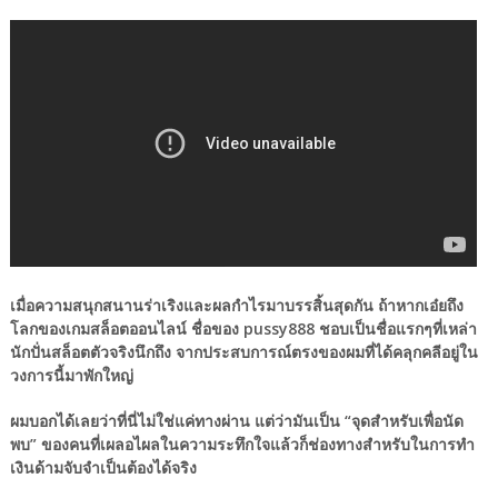
เมื่อความสนุกสนานร่าเริงและผลกำไรมาบรรสิ้นสุดกัน ถ้าหากเอ๋ยถึง
โลกของเกมสล็อตออนไลน์ ชื่อของ pussy888 ชอบเป็นชื่อแรกๆที่เหล่า
นักปั่นสล็อตตัวจริงนึกถึง จากประสบการณ์ตรงของผมที่ได้คลุกคลีอยู่ใน
วงการนี้มาพักใหญ่
ผมบอกได้เลยว่าที่นี่ไม่ใช่แค่ทางผ่าน แต่ว่ามันเป็น “จุดสำหรับเพื่อนัด
พบ” ของคนที่เผลอไผลในความระทึกใจแล้วก็ช่องทางสำหรับในการทำ
เงินด้ามจับจำเป็นต้องได้จริง