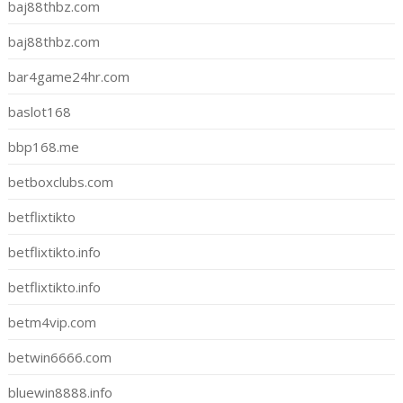
baj88thbz.com
baj88thbz.com
bar4game24hr.com
baslot168
bbp168.me
betboxclubs.com
betflixtikto
betflixtikto.info
betflixtikto.info
betm4vip.com
betwin6666.com
bluewin8888.info