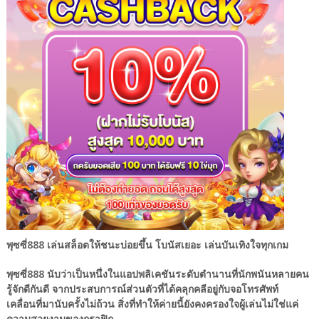
พุซซี่888 เล่นสล็อตให้ชนะบ่อยขึ้น โบนัสเยอะ เล่นบันเทิงใจทุกเกม
พุซซี่888 นับว่าเป็นหนึ่งในแอปพลิเคชันระดับตำนานที่นักพนันหลายคน
รู้จักดีกันดี จากประสบการณ์ส่วนตัวที่ได้คลุกคลีอยู่กับจอโทรศัพท์
เคลื่อนที่มานับครั้งไม่ถ้วน สิ่งที่ทำให้ค่ายนี้ยังคงครองใจผู้เล่นไม่ใช่แค่
ความสวยงามของกราฟิก