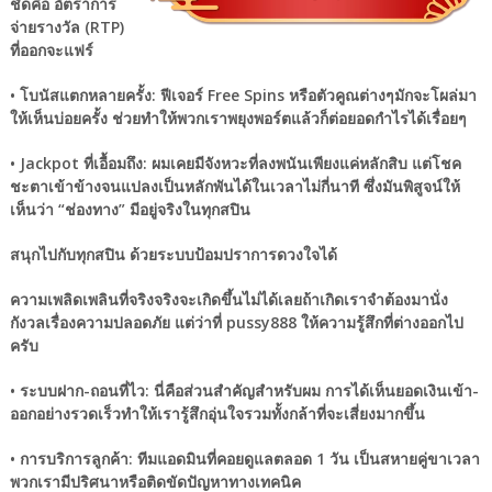
ชัดคือ อัตราการ
จ่ายรางวัล (RTP)
ที่ออกจะแฟร์
• โบนัสแตกหลายครั้ง: ฟีเจอร์ Free Spins หรือตัวคูณต่างๆมักจะโผล่มา
ให้เห็นบ่อยครั้ง ช่วยทำให้พวกเราพยุงพอร์ตแล้วก็ต่อยอดกำไรได้เรื่อยๆ
• Jackpot ที่เอื้อมถึง: ผมเคยมีจังหวะที่ลงพนันเพียงแค่หลักสิบ แต่โชค
ชะตาเข้าข้างจนแปลงเป็นหลักพันได้ในเวลาไม่กี่นาที ซึ่งมันพิสูจน์ให้
เห็นว่า “ช่องทาง” มีอยู่จริงในทุกสปิน
สนุกไปกับทุกสปิน ด้วยระบบป้อมปราการดวงใจได้
ความเพลิดเพลินที่จริงจริงจะเกิดขึ้นไม่ได้เลยถ้าเกิดเราจำต้องมานั่ง
กังวลเรื่องความปลอดภัย แต่ว่าที่ pussy888 ให้ความรู้สึกที่ต่างออกไป
ครับ
• ระบบฝาก-ถอนที่ไว: นี่คือส่วนสำคัญสำหรับผม การได้เห็นยอดเงินเข้า-
ออกอย่างรวดเร็วทำให้เรารู้สึกอุ่นใจรวมทั้งกล้าที่จะเสี่ยงมากขึ้น
• การบริการลูกค้า: ทีมแอดมินที่คอยดูแลตลอด 1 วัน เป็นสหายคู่ขาเวลา
พวกเรามีปริศนาหรือติดขัดปัญหาทางเทคนิค