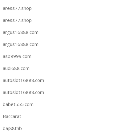
aress77.shop
aress77.shop
argus16888.com
argus16888.com
asb9999.com
audi688.com
autoslot16888.com
autoslot16888.com
babet555.com
Baccarat
baj88thb