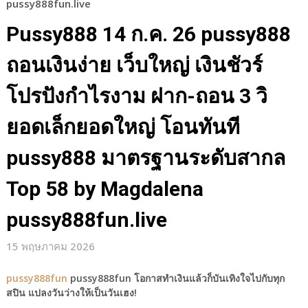
pussy888fun.live
Pussy888 14 ก.ค. 26 pussy888
ถอนเงินง่าย เว็บใหญ่ เงินชัวร์
โปรปังกำไรงาม ฝาก-ถอน 3 วิ
ยอดเล็กยอดใหญ่ โอนทันที
pussy888 มาตรฐานระดับสากล
Top 58 by Magdalena
pussy888fun.live
15 พฤษภาคม 2026
pussy888fun
pussy888fun โอกาสทำเงินแล้วก็บันเทิงใจไปกับทุก
สปิน แปลงวันว่างให้เป็นวันเฮง!