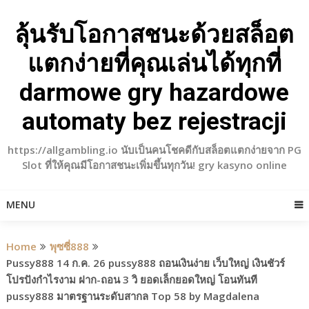
Skip
to
ลุ้นรับโอกาสชนะด้วยสล็อต
content
แตกง่ายที่คุณเล่นได้ทุกที่
darmowe gry hazardowe
automaty bez rejestracji
https://allgambling.io นับเป็นคนโชคดีกับสล็อตแตกง่ายจาก PG
Slot ที่ให้คุณมีโอกาสชนะเพิ่มขึ้นทุกวัน! gry kasyno online
MENU
Home
พุซซี่888
Pussy888 14 ก.ค. 26 pussy888 ถอนเงินง่าย เว็บใหญ่ เงินชัวร์
โปรปังกำไรงาม ฝาก-ถอน 3 วิ ยอดเล็กยอดใหญ่ โอนทันที
pussy888 มาตรฐานระดับสากล Top 58 by Magdalena