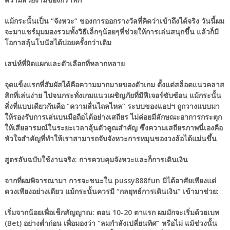
แม้กระนั้นเป็น “จังหวะ” ของการออกรางวัลที่คิดว่าเข้าถึงได้จริง วันนี้ผม
จะมาแชร์มุมมองรวมทั้งวิธีเล็กๆน้อยๆที่ช่วยให้การเล่นสนุกขึ้น แล้วก็มี
โอกาสลุ้นโบนัสได้บ่อยครั้งกว่าเดิม
เสน่ห์ที่ผิดแผกและตัวเลือกที่หลากหลาย
จุดแข็งแรกที่สัมผัสได้คือความมากมายของตัวเกม ตั้งแต่สล็อตแนวคลาส
สิกที่เล่นง่าย ไปจนกระทั่งเกมแนวเผชิญภัยที่มีฟีเจอร์ซับซ้อน แม้กระนั้น
สิ่งที่แบบเดียวกันคือ “ความลื่นไถลไหล” ระบบของแอปฯ ถูกวางแบบมา
ให้รองรับการเล่นบนมือถือได้อย่างเสถียร ไม่ค่อยมีลักษณะอาการกระตุก
ให้เสียอารมณ์ในระยะเวลาลุ้นตัวคูณสำคัญ ซึ่งความเสถียรภาพนี่เองคือ
หัวใจสำคัญที่ทำให้เราสามารถจับจังหวะการหมุนของวงล้อได้แม่นขึ้น
สูตรลับฉบับใช้งานจริง: การควบคุมจังหวะและก็การเดินเงิน
จากที่ผมพิจารณามา การจะชนะใน pussy888fun มิได้อาศัยเพียงแต่
ดวงเพียงอย่างเดียว แม้กระนั้นควรมี “กลยุทธ์การเดินเงิน” เข้ามาช่วย:
เริ่มจากน้อยเพื่อเช็กสัญญาณ: ตอน 10-20 ตาแรก ผมมักจะเริ่มด้วยเบท
(Bet) อย่างต่ำก่อน เพื่อมองว่า “ลมกำลังเปลี่ยนทิศ” หรือไม่ แม้ช่วงนั้น