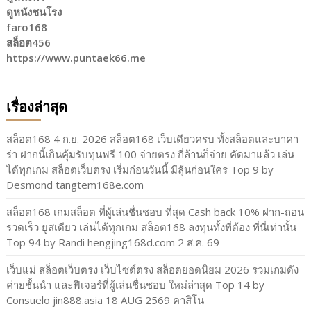
ดูหนังชนโรง
faro168
สล็อต456
https://www.puntaek66.me
เรื่องล่าสุด
สล็อต168 4 ก.ย. 2026 สล็อต168 เว็บเดียวครบ ทั้งสล็อตและบาคา
ร่า ฝากนี้เกินคุ้มรับทุนฟรี 100 จ่ายตรง กี่ล้านก็จ่าย คัดมาแล้ว เล่น
ได้ทุกเกม สล็อตเว็บตรง เริ่มก่อนวันนี้ มีลุ้นก่อนใคร Top 9 by
Desmond tangtem168e.com
สล็อต168 เกมสล็อต ที่ผู้เล่นชื่นชอบ ที่สุด Cash back 10% ฝาก-ถอน
รวดเร็ว ยูสเดียว เล่นได้ทุกเกม สล็อต168 ลงทุนทั้งที่ต้อง ที่นี่เท่านั้น
Top 94 by Randi hengjing168d.com 2 ส.ค. 69
เว็บแม่ สล็อตเว็บตรง เว็บไซต์ตรง สล็อตยอดนิยม 2026 รวมเกมดัง
ค่ายชั้นนำ และฟีเจอร์ที่ผู้เล่นชื่นชอบ ใหม่ล่าสุด Top 14 by
Consuelo jin888.asia 18 AUG 2569 คาสิโน