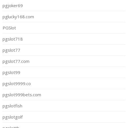
pgjoker69
pglucky168.com
PGSlot
pgslot718
pgslot77
pgslot77.com
pgslot99
pgslot9999.co
pgslot999bets.com
pgslotfish
pgslotgolf
pgslotth