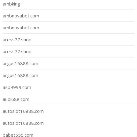
ambking
ambnovabet.com
ambnovabet.com
aress77.shop
aress77.shop
argus16888.com
argus16888.com
asb9999.com
audi688.com
autoslot16888.com
autoslot16888.com
babet555.com