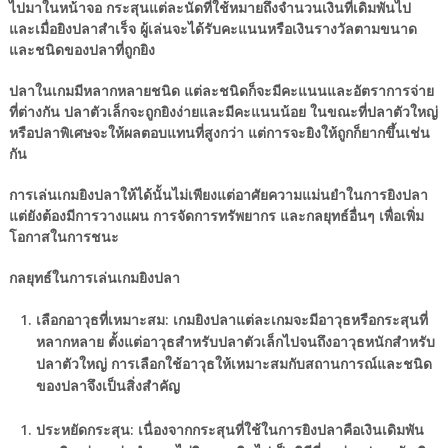
ไปมาในหน้าจอ กระสุนแต่ละนัดที่ใช้หมายถึงจำนวนเงินที่เดิมพันไป
และเมื่อยิงปลาสำเร็จ ผู้เล่นจะได้รับคะแนนหรือเงินรางวัลตามขนาด
และชนิดของปลาที่ถูกยิง
ปลาในเกมมีหลากหลายชนิด แต่ละชนิดก็จะมีคะแนนและอัตราการจ่าย
ที่ต่างกัน ปลาตัวเล็กจะถูกยิงง่ายและมีคะแนนน้อย ในขณะที่ปลาตัวใหญ่
หรือปลาพิเศษจะให้ผลตอบแทนที่สูงกว่า แต่การจะยิงให้ถูกก็ยากขึ้นเช่น
กัน
การเล่นเกมยิงปลาให้ได้นั้นไม่เพียงแต่อาศัยความแม่นยำในการยิงปลา
แต่ยังต้องมีการวางแผน การจัดการทรัพยากร และกลยุทธ์อื่นๆ เพื่อเพิ่ม
โอกาสในการชนะ
กลยุทธ์ในการเล่นเกมยิงปลา
เลือกอาวุธที่เหมาะสม: เกมยิงปลาแต่ละเกมจะมีอาวุธหรือกระสุนที่
หลากหลาย ตั้งแต่อาวุธสำหรับปลาตัวเล็กไปจนถึงอาวุธหนักสำหรับ
ปลาตัวใหญ่ การเลือกใช้อาวุธให้เหมาะสมกับสถานการณ์และชนิด
ของปลาจึงเป็นสิ่งสำคัญ
ประหยัดกระสุน: เนื่องจากกระสุนที่ใช้ในการยิงปลาคือเงินเดิมพัน