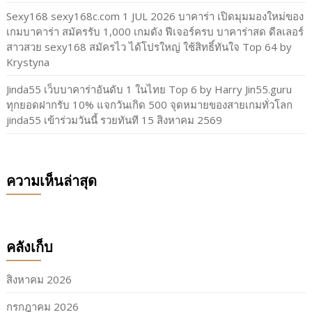
Sexy168 sexy168c.com 1 JUL 2026 บาคาร่า เปิดมุมมองใหม่ของ
เกมบาคาร่า สมัครรับ 1,000 เกมดัง ฟีเจอร์ครบ บาคาร่าสด ดีลเลอร์
สาวสวย sexy168 สมัครไว ได้โปรใหญ่ ใช้สิทธิ์ทันใจ Top 64 by
Krystyna
Jinda55 เว็บบาคาร่าอันดับ 1 ในไทย Top 6 by Harry Jin55.guru
ทุกยอดฝากรับ 10% แจกวันเกิด 500 จุดหมายของสายเกมทั่วโลก
jinda55 เข้าร่วมวันนี้ รวยทันที 15 สิงหาคม 2569
ความเห็นล่าสุด
คลังเก็บ
สิงหาคม 2026
กรกฎาคม 2026