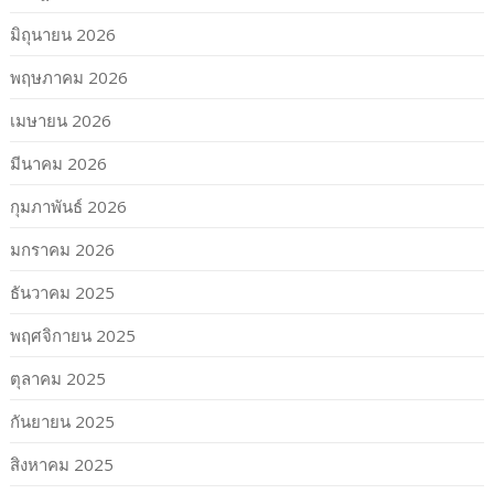
มิถุนายน 2026
พฤษภาคม 2026
เมษายน 2026
มีนาคม 2026
กุมภาพันธ์ 2026
มกราคม 2026
ธันวาคม 2025
พฤศจิกายน 2025
ตุลาคม 2025
กันยายน 2025
สิงหาคม 2025