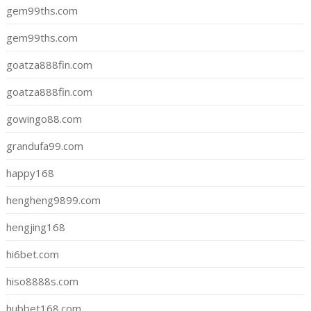
gem99ths.com
gem99ths.com
goatza888fin.com
goatza888fin.com
gowingo88.com
grandufa99.com
happy168
hengheng9899.com
hengjing168
hi6bet.com
hiso8888s.com
hubbet168.com