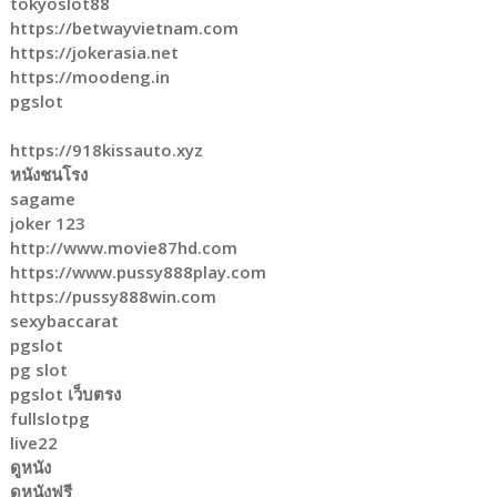
tokyoslot88
https://betwayvietnam.com
https://jokerasia.net
https://moodeng.in
pgslot
https://918kissauto.xyz
หนังชนโรง
sagame
joker 123
http://www.movie87hd.com
https://www.pussy888play.com
https://pussy888win.com
sexybaccarat
pgslot
pg slot
pgslot เว็บตรง
fullslotpg
live22
ดูหนัง
ดูหนังฟรี