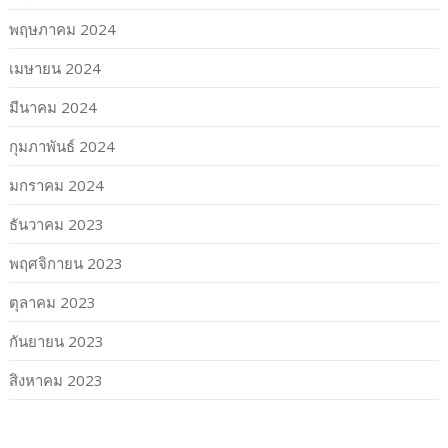
พฤษภาคม 2024
เมษายน 2024
มีนาคม 2024
กุมภาพันธ์ 2024
มกราคม 2024
ธันวาคม 2023
พฤศจิกายน 2023
ตุลาคม 2023
กันยายน 2023
สิงหาคม 2023