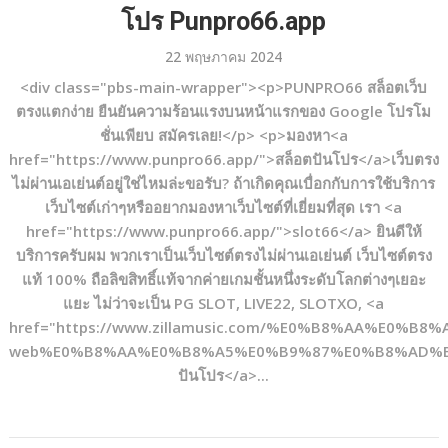
โปร Punpro66.app
22 พฤษภาคม 2024
<div class="pbs-main-wrapper"><p>PUNPRO66 สล็อตเว็บ
ตรงแตกง่าย ยืนยันความร้อนแรงบนหน้าแรกของ Google โปรโม
ชั่นเพียบ สมัครเลย!</p> <p>มองหา<a
href="https://www.punpro66.app/">สล็อตปันโปร</a>เว็บตรง
ไม่ผ่านเอเย่นต์อยู่ใช่ไหมล่ะขอรับ? ถ้าเกิดคุณเบื่อกกับการใช้บริการ
เว็บไซต์เก่าๆหรืออยากมองหาเว็บไซต์ที่เยี่ยมที่สุด เรา <a
href="https://www.punpro66.app/">slot66</a> ยินดีให้
บริการครับผม พวกเราเป็นเว็บไซต์ตรงไม่ผ่านเอเย่นต์ เว็บไซต์ตรง
แท้ 100% ถือลิขสิทธิ์แท้จากค่ายเกมชั้นหนึ่งระดับโลกต่างๆเยอะ
แยะ ไม่ว่าจะเป็น PG SLOT, LIVE22, SLOTXO, <a
href="https://www.zillamusic.com/%E0%B8%AA%
web%E0%B8%AA%E0%B8%A5%E0%B9%87%E0%B8%AD%E
ปันโปร</a>...