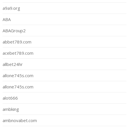
a9a9.org
ABA
ABAGroup2
abbet789.com
acebet789.com
allbet24hr
allone745s.com
allone745s.com
alot666
ambking
ambnovabet.com