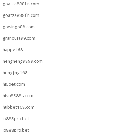
goatza888fin.com
goatza888fin.com
gowingo88.com
grandufa99.com
happy168
hengheng9899.com
hengjing168
hi6bet.com
hiso8888s.com
hubbet168.com
ib888pro.bet
ib888pro.bet