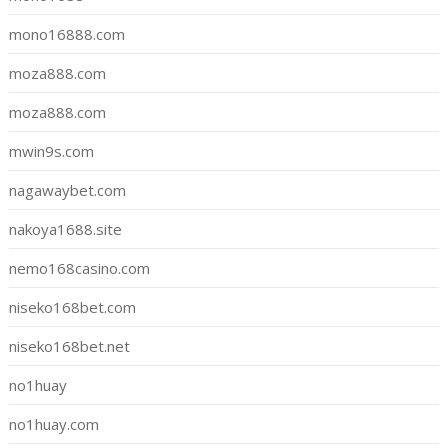
mono16888.com
moza888.com
moza888.com
mwin9s.com
nagawaybet.com
nakoya1688.site
nemo168casino.com
niseko168bet.com
niseko168bet.net
no1huay
no1huay.com