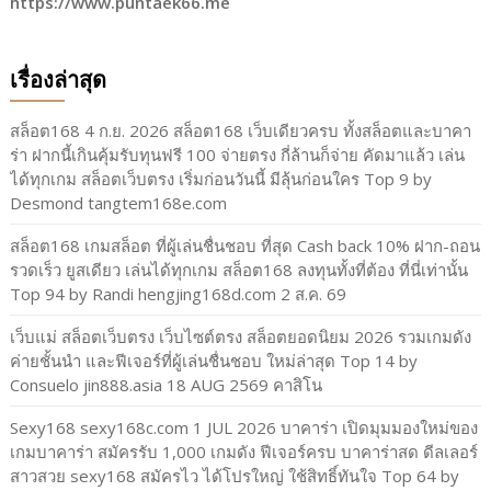
https://www.puntaek66.me
เรื่องล่าสุด
สล็อต168 4 ก.ย. 2026 สล็อต168 เว็บเดียวครบ ทั้งสล็อตและบาคา
ร่า ฝากนี้เกินคุ้มรับทุนฟรี 100 จ่ายตรง กี่ล้านก็จ่าย คัดมาแล้ว เล่น
ได้ทุกเกม สล็อตเว็บตรง เริ่มก่อนวันนี้ มีลุ้นก่อนใคร Top 9 by
Desmond tangtem168e.com
สล็อต168 เกมสล็อต ที่ผู้เล่นชื่นชอบ ที่สุด Cash back 10% ฝาก-ถอน
รวดเร็ว ยูสเดียว เล่นได้ทุกเกม สล็อต168 ลงทุนทั้งที่ต้อง ที่นี่เท่านั้น
Top 94 by Randi hengjing168d.com 2 ส.ค. 69
เว็บแม่ สล็อตเว็บตรง เว็บไซต์ตรง สล็อตยอดนิยม 2026 รวมเกมดัง
ค่ายชั้นนำ และฟีเจอร์ที่ผู้เล่นชื่นชอบ ใหม่ล่าสุด Top 14 by
Consuelo jin888.asia 18 AUG 2569 คาสิโน
Sexy168 sexy168c.com 1 JUL 2026 บาคาร่า เปิดมุมมองใหม่ของ
เกมบาคาร่า สมัครรับ 1,000 เกมดัง ฟีเจอร์ครบ บาคาร่าสด ดีลเลอร์
สาวสวย sexy168 สมัครไว ได้โปรใหญ่ ใช้สิทธิ์ทันใจ Top 64 by