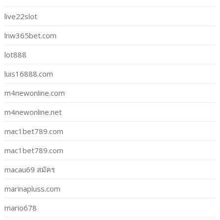
live22slot
lnw365bet.com
lot888
luis16888.com
m4newonline.com
m4newonline.net
mac1bet789.com
mac1bet789.com
macau69 สมัคร
marinapluss.com
mario678