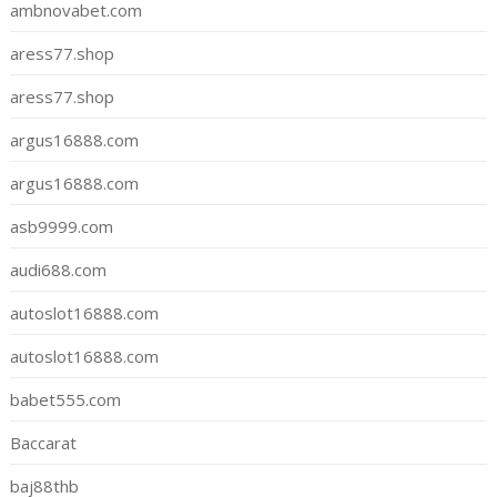
ambnovabet.com
aress77.shop
aress77.shop
argus16888.com
argus16888.com
asb9999.com
audi688.com
autoslot16888.com
autoslot16888.com
babet555.com
Baccarat
baj88thb