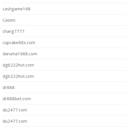
cashgame168
Casino
chang7777
cupcake88x.com
daruma1688.com
dgb222hot.com
dgb222hot.com
dr888
dr888bet.com
du2477.com
du2477.com