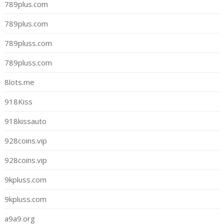
789plus.com
789plus.com
789pluss.com
789pluss.com
8lots.me
918Kiss
918kissauto
928coins.vip
928coins.vip
9kpluss.com
9kpluss.com
a9a9.org