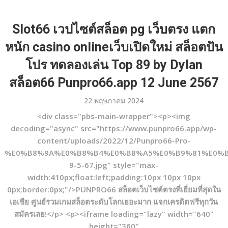
Slot66 เวปไซต์สล็อต pg เว็บตรง แตก
หนัก casino onlineเว็บเปิดใหม่ สล็อตปัน
โปร ทดลองเล่น Top 89 by Dylan
สล็อต66 Punpro66.app 12 June 2567
22 พฤษภาคม 2024
<div class="pbs-main-wrapper"><p><img
decoding="async" src="https://www.punpro66.app/wp-
content/uploads/2022/12/Punpro66-Pro-
%E0%B8%9A%E0%B8%B4%E0%B8%A5%E0%B9%81%E0%B
9-5-67.jpg" style="max-
width:410px;float:left;padding:10px 10px 10px
0px;border:0px;"/>PUNPRO66 สล็อตเว็บไซต์ตรงที่เยี่ยมที่สุดใน
เอเชีย ศูนย์รวมเกมสล็อตระดับโลกเยอะมาก แจกเครดิตฟรีทุกวัน
สมัครเลย!</p> <p><iframe loading="lazy" width="640"
height="360"