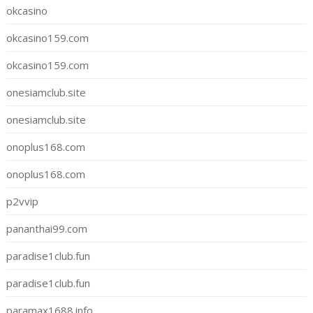
okcasino
okcasino159.com
okcasino159.com
onesiamclub.site
onesiamclub.site
onoplus168.com
onoplus168.com
p2vvip
pananthai99.com
paradise1club.fun
paradise1club.fun
paramax1688.info