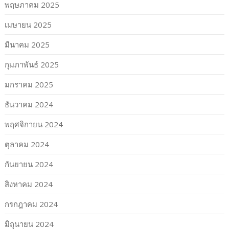
พฤษภาคม 2025
เมษายน 2025
มีนาคม 2025
กุมภาพันธ์ 2025
มกราคม 2025
ธันวาคม 2024
พฤศจิกายน 2024
ตุลาคม 2024
กันยายน 2024
สิงหาคม 2024
กรกฎาคม 2024
มิถุนายน 2024