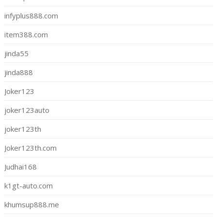
infyplus888.com
item388.com
jinda55
jinda888
Joker123
joker123auto
joker123th
Joker123th.com
Judhai168
k1gt-auto.com
khumsup888.me