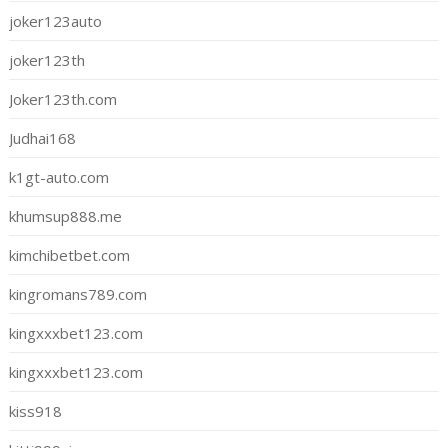
joker123auto
joker123th
Joker123th.com
Judhai168
k1gt-auto.com
khumsup888.me
kimchibetbet.com
kingromans789.com
kingxxxbet123.com
kingxxxbet123.com
kiss918