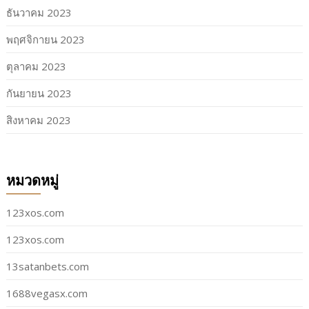
ธันวาคม 2023
พฤศจิกายน 2023
ตุลาคม 2023
กันยายน 2023
สิงหาคม 2023
หมวดหมู่
123xos.com
123xos.com
13satanbets.com
1688vegasx.com