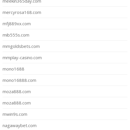
meekin365day.com
mercyrosa168.com
mfj889xx.com
mib555s.com
mmgoldsbets.com
mmplay-casino.com
mono1688
mono16888.com
moza888.com
moza888.com
mwin9s.com
nagawaybet.com