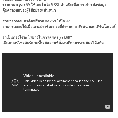
ระบบของ yak69 ใช้เทคโนโลยี SSL สำหรับเพื่อการเข้ารหัสข้อมูล
คุ้มครองปกป้องผู้ใช้อย่างแน่นหนา
สามารถถอนเครดิตฟรีจาก yak69 ได้ไหม?
สามารถถอนได้เมื่อเอาอย่างข้อตกลงที่กำหนด อาทิเช่น ยอดเทิร์นโอเวอร์
จำเป็นต้องใช้อะไรบ้างในการสมัคร yak69?
เพียงเบอร์โทรศัพท์รวมทั้งรหัสผ่านที่ตั้งเองก็สามารถสมัครได้แล้ว