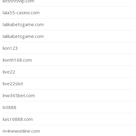
kitti999vip.com
lala55-casino.com
lalikabetsgame.com
lalikabetsgame.com
lion123
lionth168.com
live22
live22slot
lnw365bet.com
lot888
luis16888.com
m4newonline.com