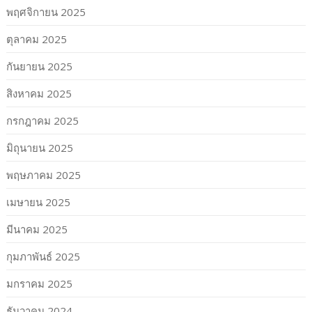
พฤศจิกายน 2025
ตุลาคม 2025
กันยายน 2025
สิงหาคม 2025
กรกฎาคม 2025
มิถุนายน 2025
พฤษภาคม 2025
เมษายน 2025
มีนาคม 2025
กุมภาพันธ์ 2025
มกราคม 2025
ธันวาคม 2024