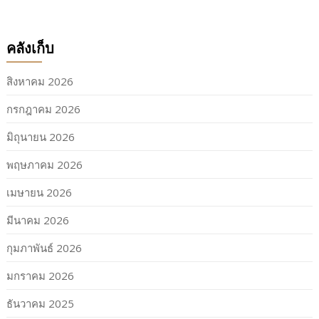
คลังเก็บ
สิงหาคม 2026
กรกฎาคม 2026
มิถุนายน 2026
พฤษภาคม 2026
เมษายน 2026
มีนาคม 2026
กุมภาพันธ์ 2026
มกราคม 2026
ธันวาคม 2025