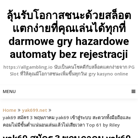
Skip
to
ลุ้นรับโอกาสชนะด้วยสล็อต
content
แตกง่ายที่คุณเล่นได้ทุกที่
darmowe gry hazardowe
automaty bez rejestracji
https://allgambling.io นับเป็นคนโชคดีกับสล็อตแตกง่ายจาก PG
Slot ที่ให้คุณมีโอกาสชนะเพิ่มขึ้นทุกวัน! gry kasyno online
MENU
Home
yak699.net
yak69 สมัคร 3 พฤษภาคม yak69 เข้าสู่ระบบ สะดวกทั้งมือถือและ
คอมไม่มีขั้นต่ำแน่นอนเล่นแล้วไม่เสียเวลา Top 61 by Riley