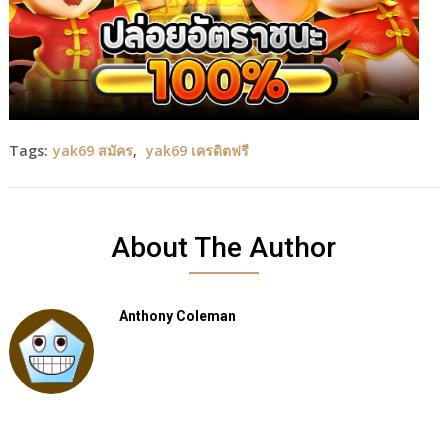
Tags:
yak69 สมัคร
,
yak69 เครดิตฟรี
About The Author
Anthony Coleman