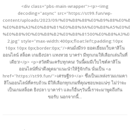
<div class="pbs-main-wrapper"><p><img
decoding="async" src="https://st99.fun/wp-
content/uploads/2023/09/%E0%B8%88%E0%B9%88%
%E0%B8%A3%E0%B8%B1%E0%B8%9A%E0%B8%A5%E0%B
%E0%B8%9D%E0%B8%B2%E0%B8%81500%E0%B8%A3%E0%B
2.jpg" style="max-width:400px;float:left;padding:10px
10px 10px 0px;border:0px;"/>คนมั่งมี99 ยอดเยี่ยมเว็บคาสิโน
ออนไลน์ สล็อต เกมยิงปลา แทงหวย บาคร่า มีทุกเกมให้เลือกเล่นในที่
เดียว!</p> <p>สวัสดีนะครับทุกคน! วันนี้ผมมีเว็บไซต์คาสิโน
ออนไลน์ที่น่าดึงดูดมาแนะนำให้รู้จักกัน นั่นเป็น <a
href="https://st99.fun/">เศรษฐี99</a> ซึ่งเป็นแหล่งรวมเกมคา
สิโนออนไลน์ที่ครบถ้วน มีให้เลือกทุกเกมที่คุณชอบพอแน่ๆ! ไม่ว่าจะ
เป็นเกมสล็อต ยิงปลา บาคาร่า และก็อื่นๆวันนี้เราจะมาพูดถึงกัน
ขอรับ นอกจากนี้...