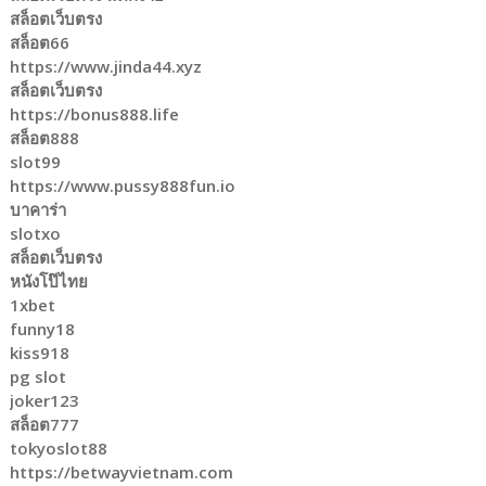
สล็อตเว็บตรง
สล็อต66
https://www.jinda44.xyz
สล็อตเว็บตรง
https://bonus888.life
สล็อต888
slot99
https://www.pussy888fun.io
บาคาร่า
slotxo
สล็อตเว็บตรง
หนังโป๊ไทย
1xbet
funny18
kiss918
pg slot
joker123
สล็อต777
tokyoslot88
https://betwayvietnam.com