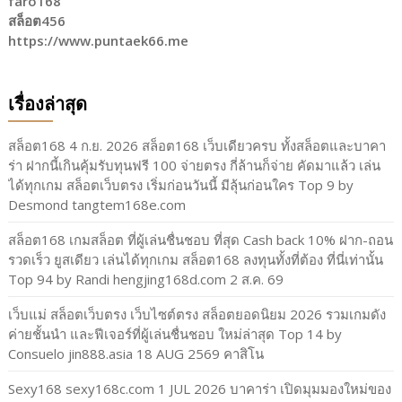
faro168
สล็อต456
https://www.puntaek66.me
เรื่องล่าสุด
สล็อต168 4 ก.ย. 2026 สล็อต168 เว็บเดียวครบ ทั้งสล็อตและบาคา
ร่า ฝากนี้เกินคุ้มรับทุนฟรี 100 จ่ายตรง กี่ล้านก็จ่าย คัดมาแล้ว เล่น
ได้ทุกเกม สล็อตเว็บตรง เริ่มก่อนวันนี้ มีลุ้นก่อนใคร Top 9 by
Desmond tangtem168e.com
สล็อต168 เกมสล็อต ที่ผู้เล่นชื่นชอบ ที่สุด Cash back 10% ฝาก-ถอน
รวดเร็ว ยูสเดียว เล่นได้ทุกเกม สล็อต168 ลงทุนทั้งที่ต้อง ที่นี่เท่านั้น
Top 94 by Randi hengjing168d.com 2 ส.ค. 69
เว็บแม่ สล็อตเว็บตรง เว็บไซต์ตรง สล็อตยอดนิยม 2026 รวมเกมดัง
ค่ายชั้นนำ และฟีเจอร์ที่ผู้เล่นชื่นชอบ ใหม่ล่าสุด Top 14 by
Consuelo jin888.asia 18 AUG 2569 คาสิโน
Sexy168 sexy168c.com 1 JUL 2026 บาคาร่า เปิดมุมมองใหม่ของ