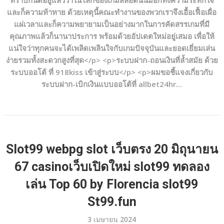
ทราบกันดีอยู่แล้วว่าในโลกของเกมสล็อตนั้นมีอีกทั้งความระทึกใจ
และก็ความท้าทาย ด้วยเหตุนี้คณะทำงานของพวกเราจึงเอื้อเฟื้อเผื่อ
แผ่เวลาและก็ความพยายามเป็นอย่างมากในการคัดสรรเกมที่มี
คุณภาพแล้วก็นานาประการ พร้อมด้วยอัปเดตใหม่อยู่เสมอ เพื่อให้
แน่ใจว่าทุกคนจะได้เพลิดเพลินใจกับเกมปัจจุบันและยอดเยี่ยมเล่น
ง่ายรวมทั้งสะดวกสูงที่สุด</p> <p>ระบบฝาก-ถอนเงินที่ล้ำสมัย ด้วย
ระบบออโต้ ที่ 918kiss เข้าสู่ระบบ</p> <p>ผมขอชี้แจงเกี่ยวกับ
ระบบฝาก-เบิกเงินแบบออโต้ที่ allbet24hr...
Slot99 webpg slot เว็บตรง 20 มิถุนายน
67 casinoเว็บเปิดใหม่ slot99 ทดลอง
เล่น Top 60 by Florencia slot99
St99.fun
3 เมษายน 2024