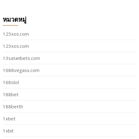
หมวดหมู่
123xos.com
123xos.com
13satanbets.com
1688vegasx.com
168slot
188bet
188betth
1xbet
1xbit