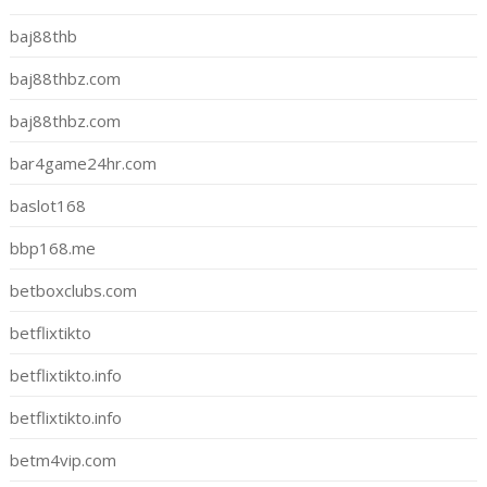
baj88thb
baj88thbz.com
baj88thbz.com
bar4game24hr.com
baslot168
bbp168.me
betboxclubs.com
betflixtikto
betflixtikto.info
betflixtikto.info
betm4vip.com