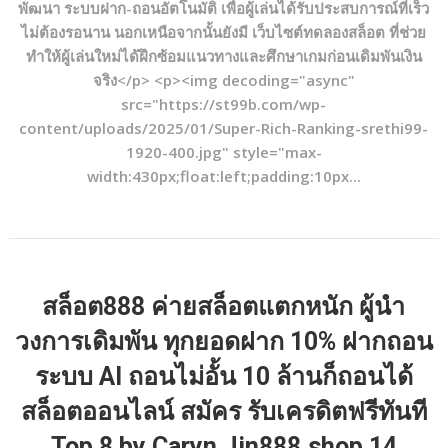
พัฒนา ระบบฝาก-ถอนอัตโนมัติ เพื่อผู้เล่นได้รับประสบการณ์ที่เร็ว
ไม่ต้องรอนาน นอกเหนือจากนั้นยังมี เว็บไซต์ทดลองสล็อต ที่ช่วย
ทำให้ผู้เล่นใหม่ได้ฝึกซ้อมแนวทางและศึกษาเกมก่อนเดิมพันเงิน
จริง</p> <p><img decoding="async"
src="https://st99b.com/wp-
content/uploads/2025/01/Super-Rich-Ranking-srethi99-
1920-400.jpg" style="max-
width:430px;float:left;padding:10px...
สล็อต888 ค่ายสล็อตแตกหนัก ผู้นำ
วงการเดิมพัน ทุกยอดฝาก 10% ฝากถอน
ระบบ AI ถอนไม่อั้น 10 ล้านก็ถอนได้
สล็อตออนไลน์ สมัคร รับเครดิตฟรีทันที
Top 8 by Caryn Jin888.shop 14