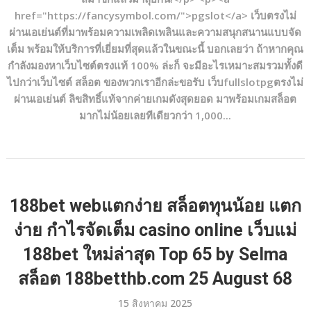
href="https://fancysymbol.com/">pgslot</a> เว็บตรงไม่
ผ่านเอเย่นต์ที่มาพร้อมความเพลิดเพลินและความสนุกสนานแบบจัด
เต็ม พร้อมให้บริการที่เยี่ยมที่สุดแล้วในขณะนี้ บอกเลยว่า ถ้าหากคุณ
กำลังมองหาเว็บไซต์ตรงแท้ 100% ล่ะก็ จะมีอะไรเหมาะสมรวมทั้งดี
ไปกว่าเว็บไซต์ สล็อต ของพวกเราอีกล่ะขอรับ เว็บfullslotpgตรงไม่
ผ่านเอเย่นต์ ลิขสิทธิ์แท้จากค่ายเกมดังสุดยอด มาพร้อมเกมสล็อต
มากไม่น้อยเลยทีเดียวกว่า 1,000...
188bet webแตกง่าย สล็อตทุนน้อย แตก
ง่าย กำไรจัดเต็ม casino online เว็บแม่
188bet ใหม่ล่าสุด Top 65 by Selma
สล็อต 188betthb.com 25 August 68
15 สิงหาคม 2025