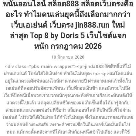
พนันออนไลน์ สล็อต888 สล็อตเว็บตรงคือ
อะไร ทำไมคนเล่นยุคนี้ถึงเลือกมากกว่า
เว็บเอเย่นต์ เว็บตรง jin888.run ใหม่
ล่าสุด Top 8 by Doris 5 เว็บไซต์แจก
หนัก กรกฎาคม 2026
18 มิถุนายน 2026
<div class="pbs-main-wrapper"><p>jinda888 ลิขสิทธิ์แท้ไม่
ผ่านเอเย่นต์ โปร่งใสได้เงินง่าย ทำเงินไม่หยุด</p> <p>ผมโลดแล่น
อยู่ในแวดวงเดิมพันออนไลน์มานานหลายปี ผ่านมาหมดแล้วทั้งเว็บ
เอเย่นต์ที่คอยปรับอัตราแพ้ชนะ เว็บที่ถอนเงินช้า และยังรวมไปถึง
เว็บที่ปิดหนีเมื่อพวกเราบวกหนักๆจนกระทั่งทำเอาเกือบจะหันหลังให้
แวดวงนี้ไปแล้ว แต่จุดเปลี่ยนชีวิตของผมเกิดขึ้นเมื่อได้มารู้จักกับ
ค่ายเกมและแพลตฟอร์มที่ชื่อว่า สล็อตออนไลน์ ลิขสิทธิ์แท้ไม่ผ่าน
เอเย่นต์ โปร่งใสได้เงินง่าย ได้กำไรไม่หยุด ซึ่งในตอนแรกยอมรับเลย
ว่าผมค่อนข้างจะสงสัย เพราะคำชวนเชื่อในอินเทอร์เน็ตมันเต็มไป
หมด แม้กระนั้นหลังจากที่ได้เอาเงินก้อนหนึ่งเข้าไปเสี่ยง และก็ใช้