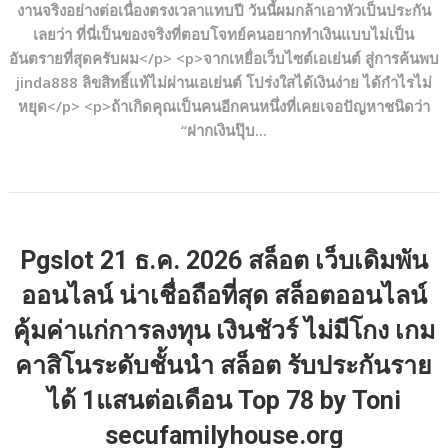
งานจริงอย่างต่อเนื่องตรงเวลาแทบปี วันนี้ผมกล้าเอาหัวเป็นประกัน
เลยว่า ที่นี่เป็นของจริงที่ตอบโจทย์คนอยากทำเงินแบบไม่เป็น
อันตรายที่สุดครับผม</p> <p>จากเหยื่อเว็บไซต์เอเย่นต์ สู่การค้นพบ
jinda888 ลิขสิทธิ์แท้ไม่ผ่านเอเย่นต์ โปร่งใสได้เงินง่าย ได้กำไรไม่
หยุด</p> <p>ถ้าเกิดคุณเป็นคนอีกคนหนึ่งที่เคยเจอปัญหาชนิดว่า
“ฝากเงินปุ๊บ...
Pgslot 21 ธ.ค. 2026 สล็อต เว็บเดิมพัน
ออนไลน์ น่าเชื่อถือที่สุด สล็อตออนไลน์
คุ้มค่าแก่การลงทุน เงินชัวร์ ไม่มีโกง เกม
คาสิโนระดับชั้นนำ สล็อต รับประกันราย
ได้ 1แสนต่อเดือน Top 78 by Toni
secufamilyhouse.org