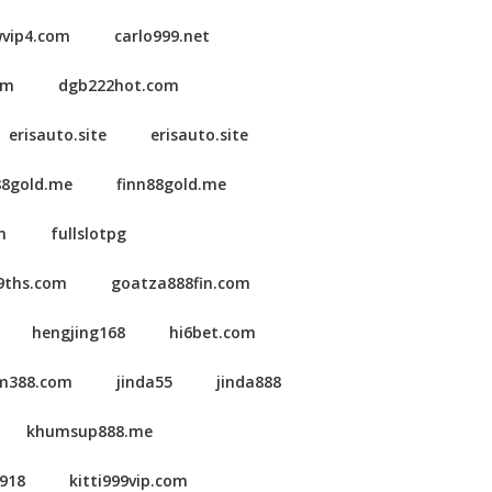
vip4.com
carlo999.net
om
dgb222hot.com
erisauto.site
erisauto.site
88gold.me
finn88gold.me
m
fullslotpg
9ths.com
goatza888fin.com
hengjing168
hi6bet.com
m388.com
jinda55
jinda888
khumsup888.me
s918
kitti999vip.com