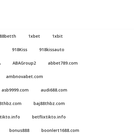
88betth
1xbet
1xbit
918Kiss
918kissauto
A
ABAGroup2
abbet789.com
ambnovabet.com
asb9999.com
audi688.com
8thbz.com
baj88thbz.com
xtikto.info
betflixtikto.info
bonus888
boonlert1688.com