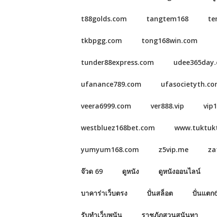
t88golds.com
tangtem168
te
tkbpgg.com
tong168win.com
tunder88express.com
udee365day
ufanance789.com
ufasocietyth.c
veera6999.com
ver888.vip
vip
westbluez168bet.com
www.tuktuk
yumyum168.com
z5vip.me
za
จ๊วด 69
ดูหนัง
ดูหนังออนไลน์
บาคาร่าเว็บตรง
ปั่นสล็อต
ปั่นแตก
รับทำเว็บพนัน
ราชภัฏสวนสุนันทา