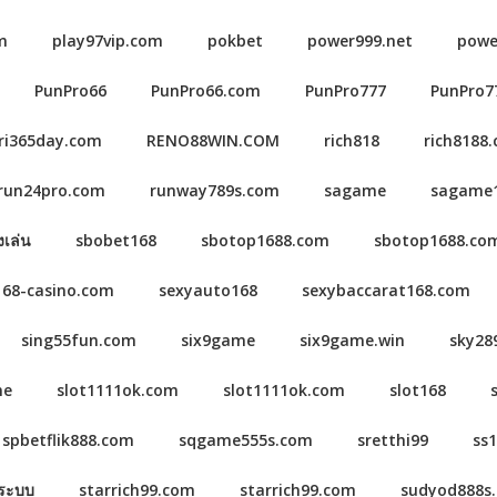
m
play97vip.com
pokbet
power999.net
powe
PunPro66
PunPro66.com
PunPro777
PunPro7
ri365day.com
RENO88WIN.COM
rich818
rich8188
run24pro.com
runway789s.com
sagame
sagame
เล่น
sbobet168
sbotop1688.com
sbotop1688.co
168-casino.com
sexyauto168
sexybaccarat168.com
sing55fun.com
six9game
six9game.win
sky28
ne
slot1111ok.com
slot1111ok.com
slot168
spbetflik888.com
sqgame555s.com
sretthi99
ss
่ระบบ
starrich99.com
starrich99.com
sudyod888s