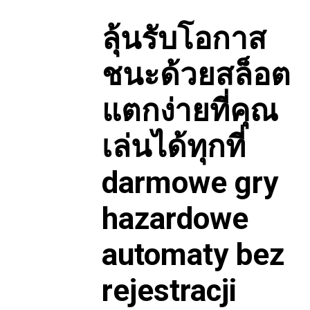
Skip
to
ลุ้นรับโอกาส
content
ชนะด้วยสล็อต
แตกง่ายที่คุณ
เล่นได้ทุกที่
darmowe gry
hazardowe
automaty bez
rejestracji