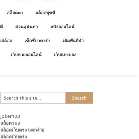
สล็อตxo
สล็อตพุซซี่
ดี
สวนสุนันทา
หนังออนไลน์
มสล็อต
เซ็กซี่บาคาร่า
เดิมพันกีฬา
เว็บหวยออนไลน์
เว็บแทงบอล
joker123
สล็อต168
สล็อตเว็บตรง แตกง่าย
สล็อตเว็บตรง