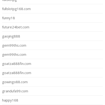
fullslotpg168.com
funny18
future24bet.com
gaojing888
gem99ths.com
gem99ths.com
goatza888fin.com
goatza888fin.com
gowingo88.com
grandufa99.com
happy168