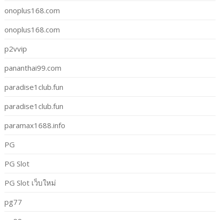
onoplus168.com
onoplus168.com
p2vvip
pananthai99.com
paradise1club.fun
paradise1club.fun
paramax1688.info
PG
PG Slot
PG Slot เว็บใหม่
pg77