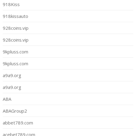
918Kiss
918kissauto
928coins.vip
928coins.vip
9kpluss.com
9kpluss.com
a9a9.org
a9a9.org
ABA
ABAGroup2
abbet789.com
acebet789.com