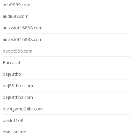
asb9999.com
audi688.com
autoslot16888.com
autoslot16888.com
babet555.com
Baccarat
baj88thb
baj88thbz.com
baj88thbz.com
bar4game24hr.com
baslot168
bbp168.me