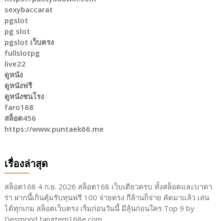
sexybaccarat
pgslot
pg slot
pgslot เว็บตรง
fullslotpg
live22
ดูหนัง
ดูหนังฟรี
ดูหนังชนโรง
faro168
สล็อต456
https://www.puntaek66.me
เรื่องล่าสุด
สล็อต168 4 ก.ย. 2026 สล็อต168 เว็บเดียวครบ ทั้งสล็อตและบาคา
ร่า ฝากนี้เกินคุ้มรับทุนฟรี 100 จ่ายตรง กี่ล้านก็จ่าย คัดมาแล้ว เล่น
ได้ทุกเกม สล็อตเว็บตรง เริ่มก่อนวันนี้ มีลุ้นก่อนใคร Top 9 by
Desmond tangtem168e.com