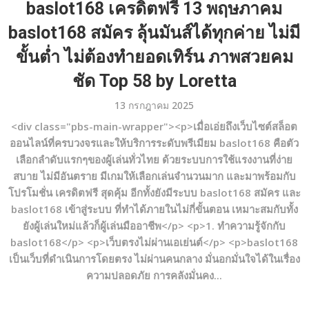
baslot168 เครดิตฟรี 13 พฤษภาคม
baslot168 สมัคร ลุ้นมันส์ได้ทุกค่าย ไม่มี
ขั้นต่ำ ไม่ต้องทำยอดเทิร์น ภาพสวยคม
ชัด Top 58 by Loretta
13 กรกฎาคม 2025
<div class="pbs-main-wrapper"><p>เมื่อเอ่ยถึงเว็บไซต์สล็อต
ออนไลน์ที่ครบวงจรและให้บริการระดับพรีเมียม baslot168 คือตัว
เลือกลำดับแรกๆของผู้เล่นทั่วไทย ด้วยระบบการใช้แรงงานที่ง่าย
สบาย ไม่มีอันตราย มีเกมให้เลือกเล่นจำนวนมาก และมาพร้อมกับ
โปรโมชั่น เครดิตฟรี สุดคุ้ม อีกทั้งยังมีระบบ baslot168 สมัคร และ
baslot168 เข้าสู่ระบบ ที่ทำได้ภายในไม่กี่ขั้นตอน เหมาะสมกับทั้ง
ยังผู้เล่นใหม่แล้วก็ผู้เล่นมืออาชีพ</p> <p>1. ทำความรู้จักกับ
baslot168</p> <p>เว็บตรงไม่ผ่านเอเย่นต์</p> <p>baslot168
เป็นเว็บที่ดำเนินการโดยตรง ไม่ผ่านคนกลาง มั่นอกมั่นใจได้ในเรื่อง
ความปลอดภัย การคลังมั่นคง...