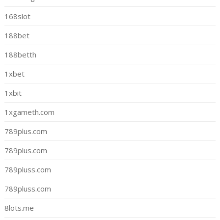
168slot
188bet
188betth
1xbet
1xbit
1xgameth.com
789plus.com
789plus.com
789pluss.com
789pluss.com
8lots.me