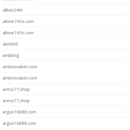
allbet24hr
allone745s.com
allone745s.com
alot666
ambking
ambnovabet.com
ambnovabet.com
aress77.shop
aress77.shop
argus16888.com
argus16888.com