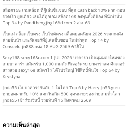
สล็อต168 เกมสล็อต ที่ผู้เล่นชื่นชอบ ที่สุด Cash back 10% ฝาก-ถอน
รวดเร็ว ยูสเดียว เล่นได้ทุกเกม สล็อต168 ลงทุนทั้งที่ต้อง ที่นี่เท่านั้น
Top 94 by Randi hengjing168d.com 2 ส.ค. 69
เว็บแม่ สล็อตเว็บตรง เว็บไซต์ตรง สล็อตยอดนิยม 2026 รวมเกมดัง
ค่ายชั้นนำ และฟีเจอร์ที่ผู้เล่นชื่นชอบ ใหม่ล่าสุด Top 14 by
Consuelo jin888.asia 18 AUG 2569 คาสิโน
Sexy168 sexy168c.com 1 JUL 2026 บาคาร่า เปิดมุมมองใหม่ของ
เกมบาคาร่า สมัครรับ 1,000 เกมดัง ฟีเจอร์ครบ บาคาร่าสด ดีลเลอร์
สาวสวย sexy168 สมัครไว ได้โปรใหญ่ ใช้สิทธิ์ทันใจ Top 64 by
Krystyna
Jinda55 เว็บบาคาร่าอันดับ 1 ในไทย Top 6 by Harry Jin55.guru
ทุกยอดฝากรับ 10% แจกวันเกิด 500 จุดหมายของสายเกมทั่วโลก
jinda55 เข้าร่วมวันนี้ รวยทันที 15 สิงหาคม 2569
ความเห็นล่าสุด