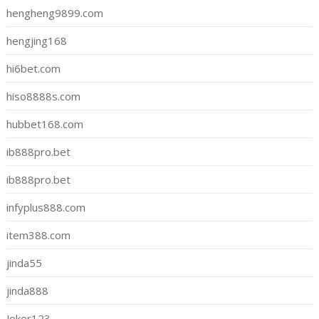
hengheng9899.com
hengjing168
hi6bet.com
hiso8888s.com
hubbet168.com
ib888pro.bet
ib888pro.bet
infyplus888.com
item388.com
jinda55
jinda888
Joker123