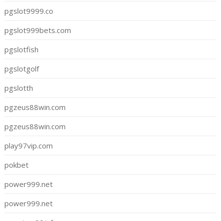
pgslot9999.co
pgslot999bets.com
pgslotfish
pgslotgolf
pgslotth
pgzeus88win.com
pgzeus88win.com
play97vip.com
pokbet
power999.net
power999.net