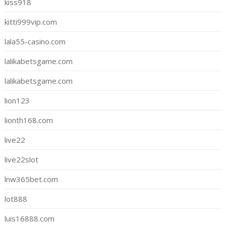
kiss918
kitti999vip.com
lala55-casino.com
lalikabetsgame.com
lalikabetsgame.com
lion123
lionth168.com
live22
live22slot
lnw365bet.com
lot888
luis16888.com