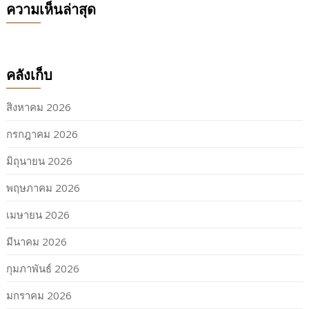
ความเห็นล่าสุด
คลังเก็บ
สิงหาคม 2026
กรกฎาคม 2026
มิถุนายน 2026
พฤษภาคม 2026
เมษายน 2026
มีนาคม 2026
กุมภาพันธ์ 2026
มกราคม 2026