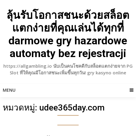
Skip
to
ลุ้นรับโอกาสชนะด้วยสล็อต
content
แตกง่ายที่คุณเล่นได้ทุกที่
darmowe gry hazardowe
automaty bez rejestracji
https://allgambling.io นับเป็นคนโชคดีกับสล็อตแตกง่ายจาก PG
Slot ที่ให้คุณมีโอกาสชนะเพิ่มขึ้นทุกวัน! gry kasyno online
MENU
หมวดหมู่:
udee365day.com