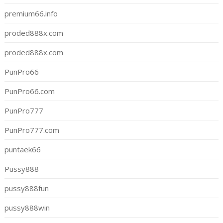
premium66.info
proded888x.com
proded888x.com
PunPro66
PunPro66.com
PunPro777
PunPro777.com
puntaek66
Pussy888
pussy888fun
pussy888win