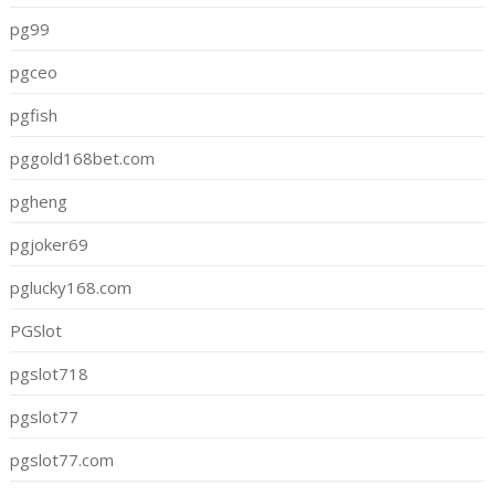
pg99
pgceo
pgfish
pggold168bet.com
pgheng
pgjoker69
pglucky168.com
PGSlot
pgslot718
pgslot77
pgslot77.com