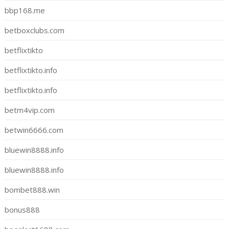
bbp168.me
betboxclubs.com
betflixtikto
betflixtikto.info
betflixtikto.info
betm4vip.com
betwin6666.com
bluewin8888.info
bluewin8888.info
bombet888.win
bonus888