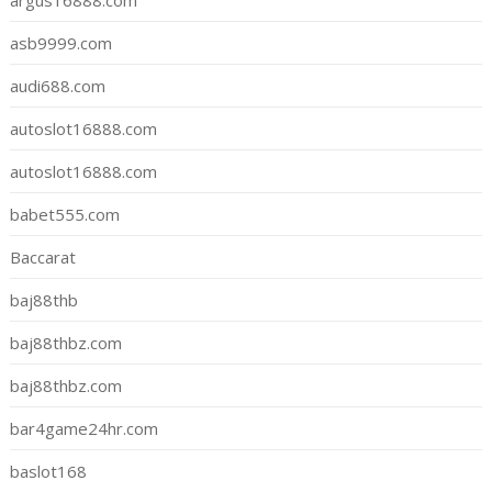
asb9999.com
audi688.com
autoslot16888.com
autoslot16888.com
babet555.com
Baccarat
baj88thb
baj88thbz.com
baj88thbz.com
bar4game24hr.com
baslot168