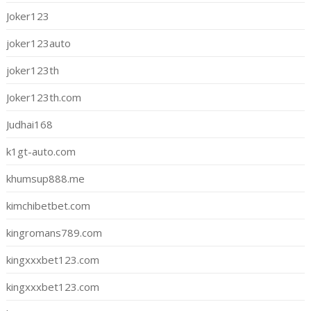
Joker123
joker123auto
joker123th
Joker123th.com
Judhai168
k1gt-auto.com
khumsup888.me
kimchibetbet.com
kingromans789.com
kingxxxbet123.com
kingxxxbet123.com