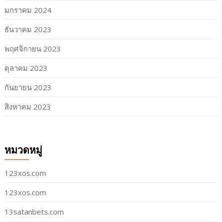
มกราคม 2024
ธันวาคม 2023
พฤศจิกายน 2023
ตุลาคม 2023
กันยายน 2023
สิงหาคม 2023
หมวดหมู่
123xos.com
123xos.com
13satanbets.com