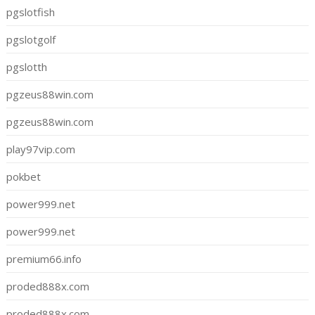
pgslotfish
pgslotgolf
pgslotth
pgzeus88win.com
pgzeus88win.com
play97vip.com
pokbet
power999.net
power999.net
premium66.info
proded888x.com
proded888x.com