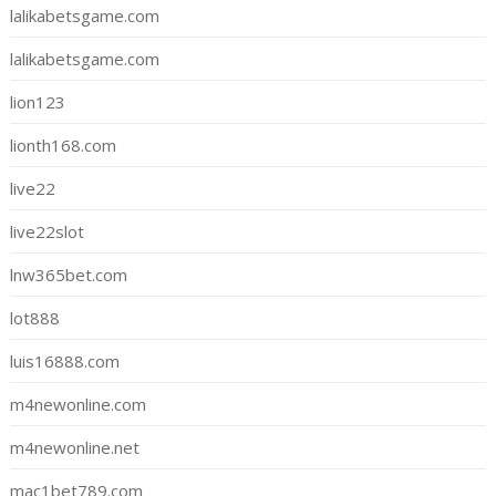
lalikabetsgame.com
lalikabetsgame.com
lion123
lionth168.com
live22
live22slot
lnw365bet.com
lot888
luis16888.com
m4newonline.com
m4newonline.net
mac1bet789.com