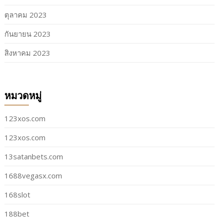
ตุลาคม 2023
กันยายน 2023
สิงหาคม 2023
หมวดหมู่
123xos.com
123xos.com
13satanbets.com
1688vegasx.com
168slot
188bet