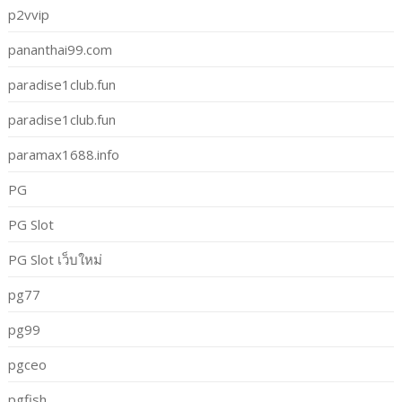
p2vvip
pananthai99.com
paradise1club.fun
paradise1club.fun
paramax1688.info
PG
PG Slot
PG Slot เว็บใหม่
pg77
pg99
pgceo
pgfish