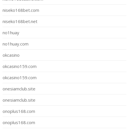
niseko168bet.com
niseko168bet.net
no1huay
no1huay.com
okcasino
okcasino159.com
okcasino159.com
onesiamclub.site
onesiamclub.site
onoplus168.com
onoplus168.com