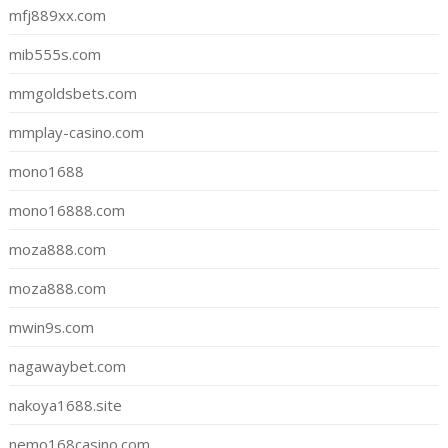
mfj889xx.com
mib555s.com
mmgoldsbets.com
mmplay-casino.com
mono1688
mono16888.com
moza888.com
moza888.com
mwin9s.com
nagawaybet.com
nakoya1688.site
nemo168casino.com