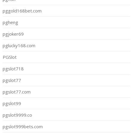
pggold168bet.com
pgheng
pgjoker69
pglucky168.com
PGSlot
pgslot718
pgslot77
pgslot77.com
pgslot99
pgslot9999.co
pgslot999bets.com