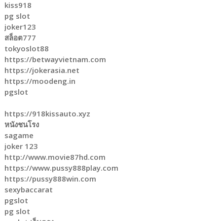
kiss918
pg slot
joker123
สล็อต777
tokyoslot88
https://betwayvietnam.com
https://jokerasia.net
https://moodeng.in
pgslot
https://918kissauto.xyz
หนังชนโรง
sagame
joker 123
http://www.movie87hd.com
https://www.pussy888play.com
https://pussy888win.com
sexybaccarat
pgslot
pg slot