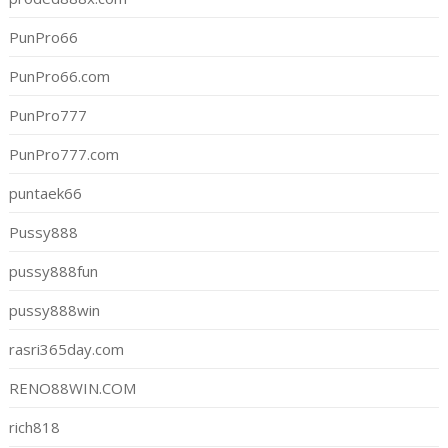
PunPro66
PunPro66.com
PunPro777
PunPro777.com
puntaek66
Pussy888
pussy888fun
pussy888win
rasri365day.com
RENO88WIN.COM
rich818