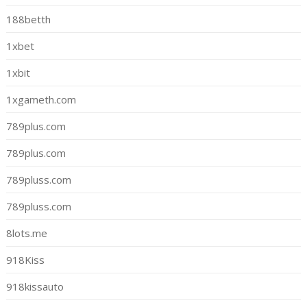
188betth
1xbet
1xbit
1xgameth.com
789plus.com
789plus.com
789pluss.com
789pluss.com
8lots.me
918Kiss
918kissauto