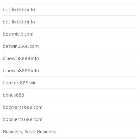
betflixtikto.info
betflixtikto.info
betm4vip.com
betwin6666.com
bluewin8888.info
bluewin8888.info
bombet888.win
bonus888
boonlert1688.com
boonlert1688.com
Business, Small Business