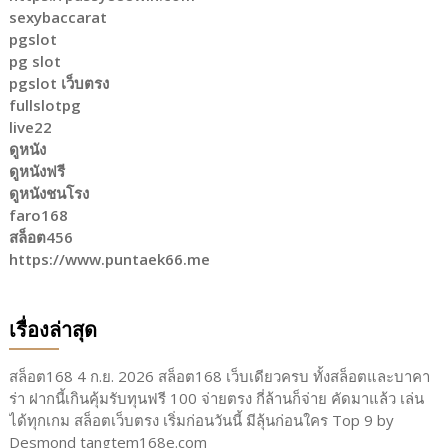
sexybaccarat
pgslot
pg slot
pgslot เว็บตรง
fullslotpg
live22
ดูหนัง
ดูหนังฟรี
ดูหนังชนโรง
faro168
สล็อต456
https://www.puntaek66.me
เรื่องล่าสุด
สล็อต168 4 ก.ย. 2026 สล็อต168 เว็บเดียวครบ ทั้งสล็อตและบาคา
ร่า ฝากนี้เกินคุ้มรับทุนฟรี 100 จ่ายตรง กี่ล้านก็จ่าย คัดมาแล้ว เล่น
ได้ทุกเกม สล็อตเว็บตรง เริ่มก่อนวันนี้ มีลุ้นก่อนใคร Top 9 by
Desmond tangtem168e.com