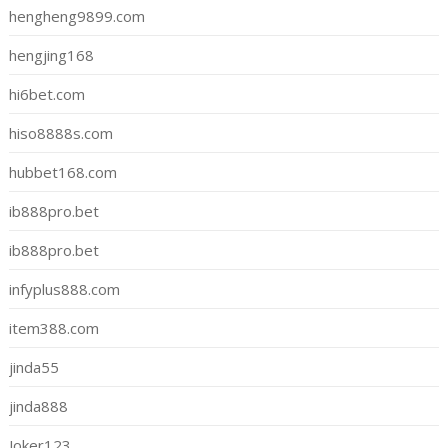
hengheng9899.com
hengjing168
hi6bet.com
hiso8888s.com
hubbet168.com
ib888pro.bet
ib888pro.bet
infyplus888.com
item388.com
jinda55
jinda888
Joker123