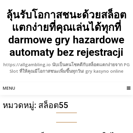
Skip
to
ลุ้นรับโอกาสชนะด้วยสล็อต
content
แตกง่ายที่คุณเล่นได้ทุกที่
darmowe gry hazardowe
automaty bez rejestracji
https://allgambling.io นับเป็นคนโชคดีกับสล็อตแตกง่ายจาก PG
Slot ที่ให้คุณมีโอกาสชนะเพิ่มขึ้นทุกวัน! gry kasyno online
MENU
หมวดหมู่:
สล็อต55