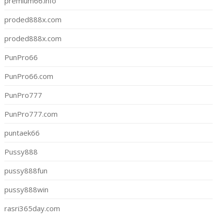
premium66.info
proded888x.com
proded888x.com
PunPro66
PunPro66.com
PunPro777
PunPro777.com
puntaek66
Pussy888
pussy888fun
pussy888win
rasri365day.com