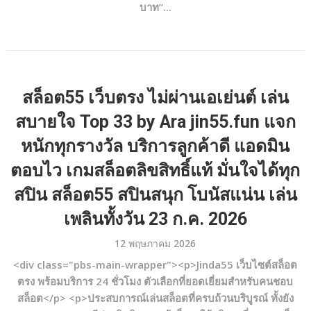
บาท”...
สล็อต55 เว็บตรง ไม่ผ่านเอเย่นต์ เล่น
สบายใจ Top 33 by Ara jin55.fun แจก
หนักทุกรางวัล บริการลูกค้าดี แอดมิน
ตอบไว เกมสล็อตลิขสิทธิ์แท้ มั่นใจได้ทุก
สปิน สล็อต55 สปินสนุก โบนัสแน่น เล่น
เพลินทั้งวัน 23 ก.ค. 2026
12 พฤษภาคม 2026
<div class="pbs-main-wrapper"><p>Jinda55 เว็บไซต์สล็อต
ตรง พร้อมบริการ 24 ชั่วโมง ตัวเลือกที่ยอดเยี่ยมสำหรับคนชอบ
สล็อต</p> <p>ประสบการณ์เล่นสล็อตที่ครบถ้วนบริบูรณ์ ทั้งยัง