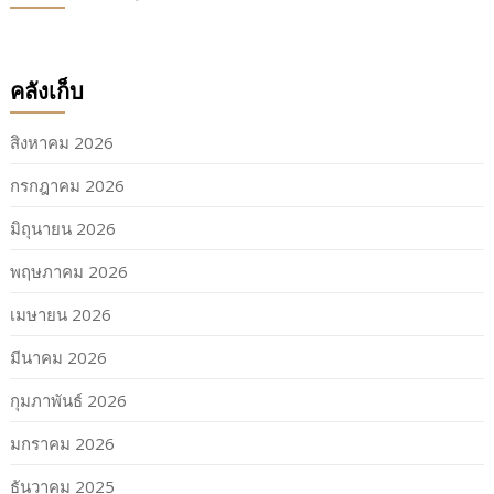
คลังเก็บ
สิงหาคม 2026
กรกฎาคม 2026
มิถุนายน 2026
พฤษภาคม 2026
เมษายน 2026
มีนาคม 2026
กุมภาพันธ์ 2026
มกราคม 2026
ธันวาคม 2025