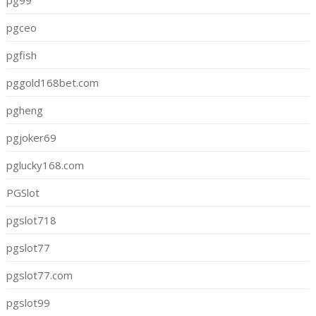
pgceo
pgfish
pggold168bet.com
pgheng
pgjoker69
pglucky168.com
PGSlot
pgslot718
pgslot77
pgslot77.com
pgslot99