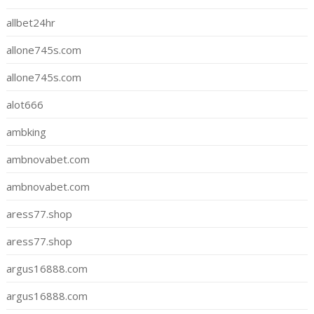
allbet24hr
allone745s.com
allone745s.com
alot666
ambking
ambnovabet.com
ambnovabet.com
aress77.shop
aress77.shop
argus16888.com
argus16888.com