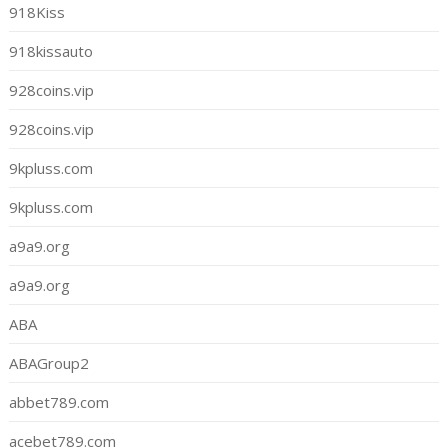
918Kiss
918kissauto
928coins.vip
928coins.vip
9kpluss.com
9kpluss.com
a9a9.org
a9a9.org
ABA
ABAGroup2
abbet789.com
acebet789.com