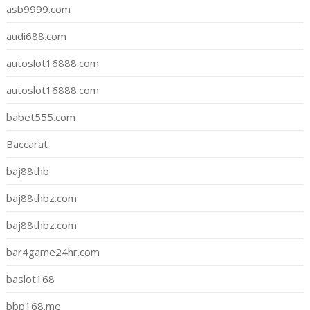
asb9999.com
audi688.com
autoslot16888.com
autoslot16888.com
babet555.com
Baccarat
baj88thb
baj88thbz.com
baj88thbz.com
bar4game24hr.com
baslot168
bbp168.me