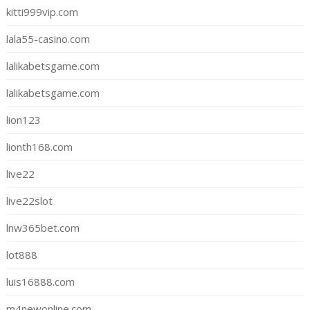
kitti999vip.com
lala55-casino.com
lalikabetsgame.com
lalikabetsgame.com
lion123
lionth168.com
live22
live22slot
lnw365bet.com
lot888
luis16888.com
m4newonline.com