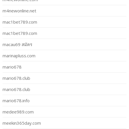
m4newonline.net
mac1bet789.com
mac1bet789.com
macau69 สมัคร
marinapluss.com
mario678
mario678.club
mario678.club
mario678.info
medee989.com
meekin365day.com